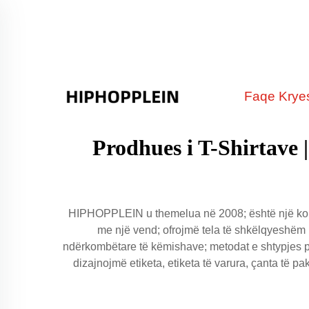
Faqe Krye
Prodhues i T-Shirtave
HIPHOPPLEIN u themelua në 2008; është një kompan
me një vend; ofrojmë tela të shkëlqyeshëm m
ndërkombëtare të këmishave; metodat e shtypjes për
dizajnojmë etiketa, etiketa të varura, çanta të pak