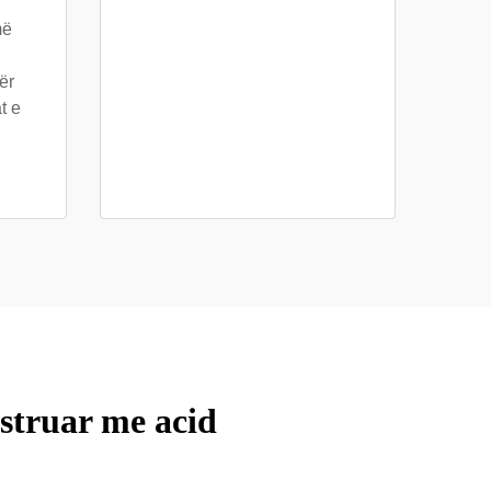
më
ër
t e
astruar me acid