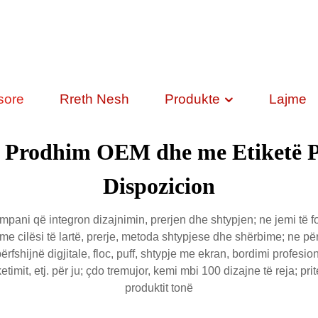
sore
Rreth Nesh
Produkte
Lajme
 | Prodhim OEM dhe me Etiketë P
Dispozicion
i që integron dizajnimin, prerjen dhe shtypjen; ne jemi të fo
e cilësi të lartë, prerje, metoda shtypjese dhe shërbime; ne përd
fshijnë digjitale, floc, puff, shtypje me ekran, bordimi profe
etimit, etj. për ju; çdo tremujor, kemi mbi 100 dizajne të reja; p
produktit tonë