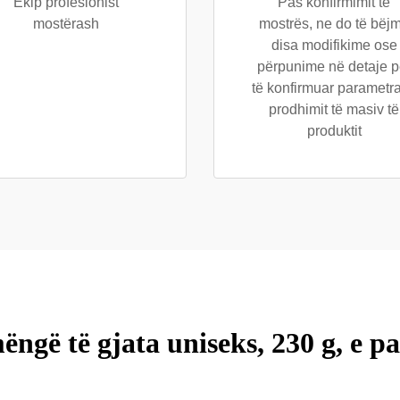
Ekip profesionist
Pas konfirmimit të
mostërash
mostrës, ne do të bëj
disa modifikime ose
përpunime në detaje p
të konfirmuar parametra
prodhimit të masiv të
produktit
gë të gjata uniseks, 230 g, e p