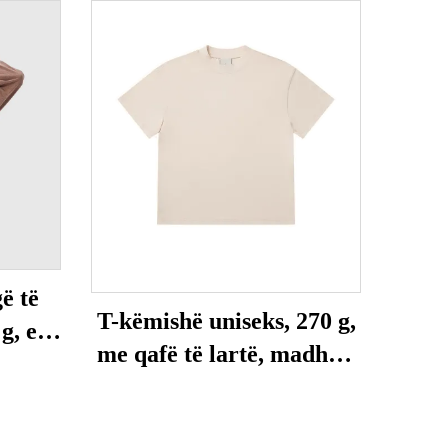
ë të
T-këmishë uniseks, 270 g,
g, e
me qafë të lartë, madhësi
id
e madhe