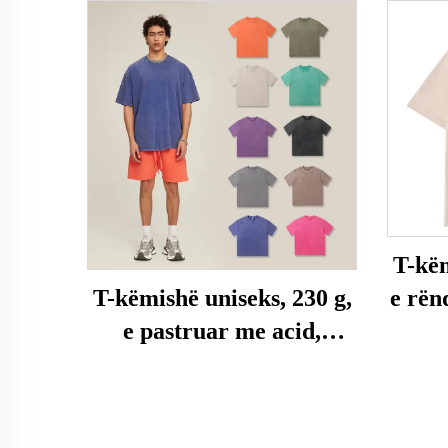
T-këm
e rën
T-këmishë uniseks, 230 g,
e pastruar me acid,
madhësi e madhe