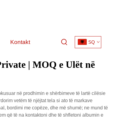
Kontakt
SQ
rivate | MOQ e Ulët në
kusuar në prodhimin e shërbimeve të lartë cilësie
orim vetëm të njëjtat tela si ato të markave
sional, bordimi me copëze, dhe më shumë; ne mund të
ritem që të na kontaktoni dhe të shfletoni albumin e