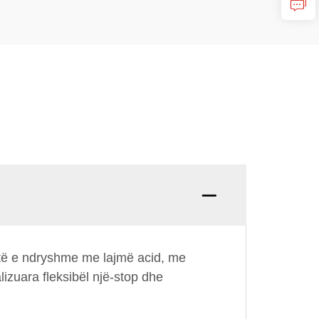
Pyetje
ritë e ndryshme me lajmë acid, me
izuara fleksibël një-stop dhe