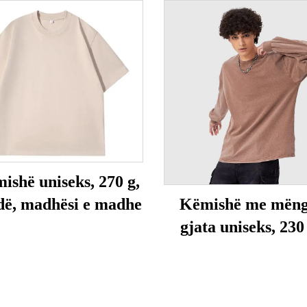
ishë uniseks, 270 g,
dë, madhësi e madhe
Këmishë me mëng
gjata uniseks, 230 
pastruar me ac