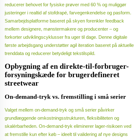
reducerer behovet for fysiske prøver med 60 % og muliggør
justeringer i realtid af stofdrapé, farvegenkendelse og pasform.
Samarbejdsplatforme baseret på skyen forenkler feedback
mellem designere, mønstermakere og producenter – og
forkorter udviklingscyklusser fra uger til dage. Denne digitale
første arbejdsgang understøtter agil iteration baseret på aktuelle
trenddata og reducerer betydeligt tekstilspild.
Opbygning af en direkte-til-forbruger-
forsyningskæde for brugerdefineret
streetwear
On-demand-tryk vs. fremstilling i små serier
Valget mellem on-demand-tryk og små serier påvirker
grundlæggende omkostningsstrukturen, fleksibiliteten og
skalérbarheden. On-demand-tryk eliminerer lager-risikoen ved
at fremstille kun efter køb – ideelt til validering af nye designs