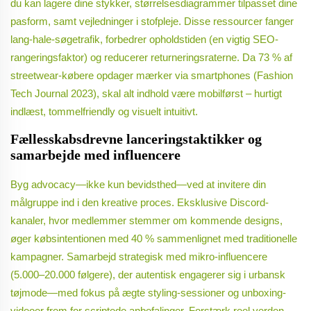
du kan lagere dine stykker, størrelsesdiagrammer tilpasset dine
pasform, samt vejledninger i stofpleje. Disse ressourcer fanger
lang-hale-søgetrafik, forbedrer opholdstiden (en vigtig SEO-
rangeringsfaktor) og reducerer returneringsraterne. Da 73 % af
streetwear-købere opdager mærker via smartphones (Fashion
Tech Journal 2023), skal alt indhold være mobilførst – hurtigt
indlæst, tommelfriendly og visuelt intuitivt.
Fællesskabsdrevne lanceringstaktikker og
samarbejde med influencere
Byg advocacy—ikke kun bevidsthed—ved at invitere din
målgruppe ind i den kreative proces. Eksklusive Discord-
kanaler, hvor medlemmer stemmer om kommende designs,
øger købsintentionen med 40 % sammenlignet med traditionelle
kampagner. Samarbejd strategisk med mikro-influencere
(5.000–20.000 følgere), der autentisk engagerer sig i urbansk
tøjmode—med fokus på ægte styling-sessioner og unboxing-
videoer frem for scriptede anbefalinger. Forstærk reel verden-