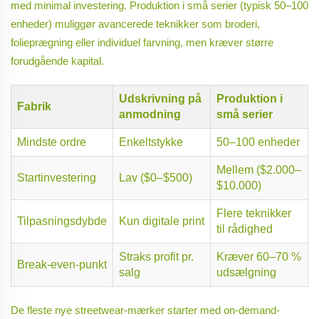
med minimal investering. Produktion i små serier (typisk 50–100
enheder) muliggør avancerede teknikker som broderi,
folieprægning eller individuel farvning, men kræver større
forudgående kapital.
Udskrivning på
Produktion i
Fabrik
anmodning
små serier
Mindste ordre
Enkeltstykke
50–100 enheder
Mellem ($2.000–
Startinvestering
Lav ($0–$500)
$10.000)
Flere teknikker
Tilpasningsdybde
Kun digitale print
til rådighed
Straks profit pr.
Kræver 60–70 %
Break-even-punkt
salg
udsælgning
De fleste nye streetwear-mærker starter med on-demand-