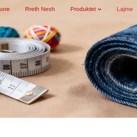
sore
Rreth Nesh
Produktet
Lajme