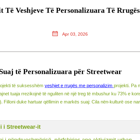
t Të Veshjeve Të Personalizuara Të Rrugë
Apr 03, 2026
 Suaj të Personalizuara për Streetwear
 projekti të suksesshëm
veshjet e rrugës me personalizim
projekti. Pa
net tuaja rrezikojnë të nguliten në një treg të mbushur ku 73% e konsu
 Filloni duke hartuar qëllimin e markës suaj: Cila nën-kulturë ose nar
 i Streetwear-it