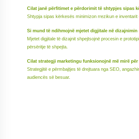
Cilat janë përfitimet e përdorimit të shtypjes sipas
Shtypja sipas kërkesës minimizon rrezikun e inventarit du
Si mund të ndihmojnë mjetet digjitale në dizajnimin 
Mjetet digjitale të dizajnit shpejtsojnë procesin e prot
përsëritje të shpejta.
Cilat strategji marketingu funksionojnë më mirë për
Strategjitë e përmbajtjes të drejtuara nga SEO, angazhi
audiencës së besuar.