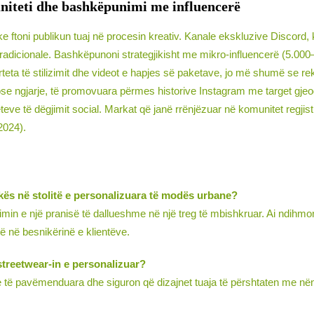
uniteti dhe bashkëpunimi me influencerë
ftoni publikun tuaj në procesin kreativ. Kanale ekskluzive Discord, k
radicionale. Bashkëpunoni strategjikisht me mikro-influencerë (5.000–
ta të stilizimit dhe videot e hapjes së paketave, jo më shumë se 
 ose ngjarje, të promovuara përmes historive Instagram me target gje
 të dëgjimit social. Markat që janë rrënjëzuar në komunitet regjistro
2024).
arkës në stolitë e personalizuara të modës urbane?
rijimin e një pranisë të dallueshme në një treg të mbishkruar. Ai ndih
të në besnikërinë e klientëve.
treetwear-in e personalizuar?
 të pavëmenduara dhe siguron që dizajnet tuaja të përshtaten me nën-