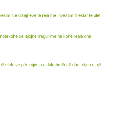
simin e dizajneve të reja me investim fillestar të ulët.
, ndërkohë që lejojnë rregullime në kohë reale dhe
 efektive për krijimin e dukshmërisë dhe rritjen e një