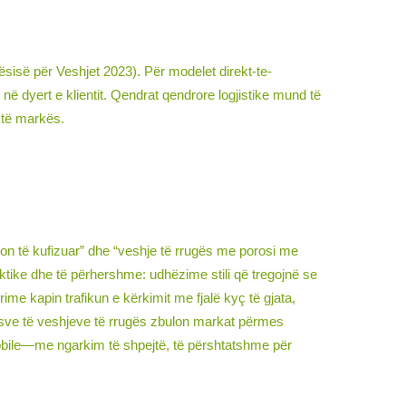
sisë për Veshjet 2023). Për modelet direkt-te-
në dyert e klientit. Qendrat qendrore logjistike mund të
 të markës.
icion të kufizuar” dhe “veshje të rrugës me porosi me
aktike dhe të përhershme: udhëzime stili që tregojnë se
rime kapin trafikun e kërkimit me fjalë kyç të gjata,
ësve të veshjeve të rrugës zbulon markat përmes
 mobile—me ngarkim të shpejtë, të përshtatshme për