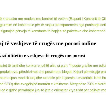
ahasim me modele me kontroll të vetëm (Raporti i Kontrollit të Cilë
gjurmim në kohë reale për të ruajtur transparencën nga punëtorja deri 
 sigurojnë përvoja të konstanta të hapjes së paketave dhe koherencë
j të veshjeve të rrugës me porosi online
izibilitetin e veshjeve të rrugës me porosi
sitet të lartë dhe konkurrencë të ulët, si p.sh. “hoodie grafike me ed
 produkteve, përshkrimet dhe postimet e blogut. Krijoni përmbajtje pr
tura sipas modelit tuaj dhe tutoriale për kujdesin e materialit. Këto bu
jes në SEO) dhe zvogëlojnë normën e kthimeve. Meqenëse 73% e bler
ë e gjithë përmbajtja juaj të jetë e orientuar kryesisht për pajisjet