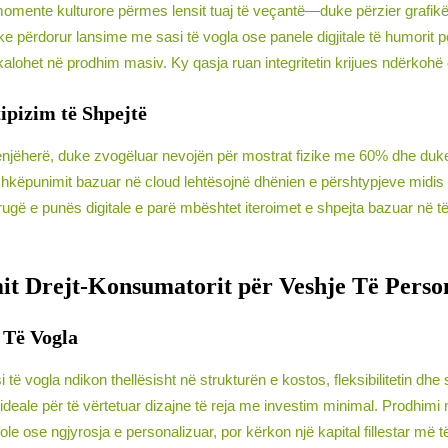
 momente kulturore përmes lensit tuaj të veçantë—duke përzier grafi
e përdorur lansime me sasi të vogla ose panele digjitale të humorit 
kalohet në prodhim masiv. Ky qasja ruan integritetin krijues ndërkohë
tipizim të Shpejtë
enjëherë, duke zvogëluar nevojën për mostrat fizike me 60% dhe duke l
ashkëpunimit bazuar në cloud lehtësojnë dhënien e përshtypjeve midi
o rrugë e punës digitale e parë mbështet iteroimet e shpejta bazuar në
mit Drejt-Konsumatorit për Veshje Të Perso
 Të Vogla
të vogla ndikon thellësisht në strukturën e kostos, fleksibilitetin d
deale për të vërtetuar dizajne të reja me investim minimal. Prodhimi 
le ose ngjyrosja e personalizuar, por kërkon një kapital fillestar më të