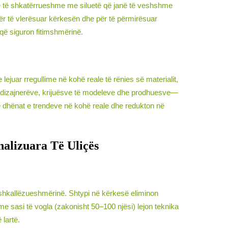
kë të shkatërrueshme me siluetë që janë të veshshme
për të vlerësuar kërkesën dhe për të përmirësuar
 që siguron fitimshmërinë.
ejuar rregullime në kohë reale të rënies së materialit,
s dizajnerëve, krijuësve të modeleve dhe prodhuesve—
 të dhënat e trendeve në kohë reale dhe redukton në
nalizuara Të Uliçës
he shkallëzueshmërinë. Shtypi në kërkesë eliminon
me sasi të vogla (zakonisht 50–100 njësi) lejon teknika
 lartë.