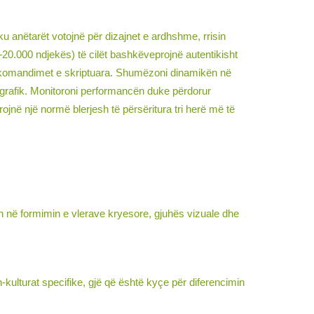
u anëtarët votojnë për dizajnet e ardhshme, rrisin
20.000 ndjekës) të cilët bashkëveprojnë autentikisht
rekomandimet e skriptuara. Shumëzoni dinamikën në
ografik. Monitoroni performancën duke përdorur
jnë një normë blerjesh të përsëritura tri herë më të
mon në formimin e vlerave kryesore, gjuhës vizuale dhe
kulturat specifike, gjë që është kyçe për diferencimin