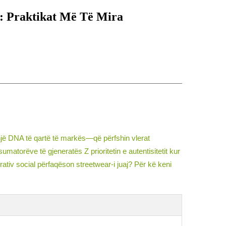
s: Praktikat Më Të Mira
 një DNA të qartë të markës—që përfshin vlerat
matorëve të gjeneratës Z prioritetin e autentisitetit kur
rativ social përfaqëson streetwear-i juaj? Për kë keni