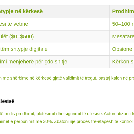
typje në kërkesë
Prodhim 
ësi të vetme
50–100 n
ulët ($0–$500)
Mesatar
tëm shtypje digjitale
Opsione 
timi menjëherë për çdo shitje
Kërkon s
on me shërbime në kërkesë gjatë validimit të tregut, pastaj kalon në 
lësisë
midis prodhimit, plotësimit dhe sigurimit të cilësisë. Automatizoni dre
t e përpunimit me 30%. Zbatoni një proces tre-etapësh të kontrollit 