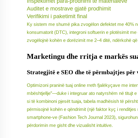
Inspektimet para-prodhimi të materialeve
Auditet e mostrave gjatë prodhimit
Verifikimi i paketimit final
Ky sistem me shumë pika zvogëlon defektet me 40% në kr
konsumatorit (DTC), integroni softuerin e plotësimit me 
zvogëlojnë kohën e dorëzimit me 2–4 ditë, ndërkohë që
Marketingu dhe rritja e markës sua
Strategjitë e SEO dhe të përmbajtjes për v
Optimizoni praninë tuaj online rreth fjalëkyçave me inten
mbështjellje”—duke i integruar ato natyrshëm në titujt e
si të kombinoni pjesët tuaja, tabela madhësish të përshta
përmisojnë kohën e qëndrimit (një faktor kyç i rendit
smartphone-ve (Fashion Tech Journal 2023), sigurohuni q
përdorimin me gisht dhe vizualisht intuitive.