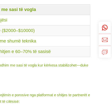
me sasi të vogla
jësi
e ($2000–$10000)
me shumë teknika
hitjen e 60–70% të sasisë
prodhim me sasi të vogla kur kërkesa stabilizohet—duke
jtimin e porosive nga platformat e shitjes te partnerët e
të cilësisë: