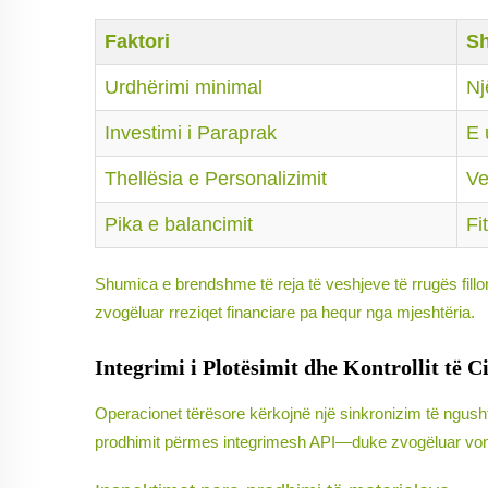
Faktori
Sh
Urdhërimi minimal
Nj
Investimi i Paraprak
E 
Thellësia e Personalizimit
Ve
Pika e balancimit
Fi
Shumica e brendshme të reja të veshjeve të rrugës fill
zvogëluar rreziqet financiare pa hequr nga mjeshtëria.
Integrimi i Plotësimit dhe Kontrollit të Ci
Operacionet tërësore kërkojnë një sinkronizim të ngushtë 
prodhimit përmes integrimesh API—duke zvogëluar vonime