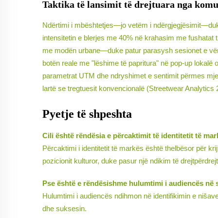
Taktika të lansimit të drejtuara nga kom
Ndërtimi i mbështetjes—jo vetëm i ndërgjegjësimit—duke 
intensitetin e blerjes me 40% në krahasim me fushatat t
me modën urbane—duke patur parasysh sesionet e vërte
botën reale me "lëshime të papritura" në pop-up lokalë
parametrat UTM dhe ndryshimet e sentimit përmes mjeteve
lartë se tregtuesit konvencionalë (Streetwear Analytics 
Pyetje të shpeshta
Cili është rëndësia e përcaktimit të identitetit të m
Përcaktimi i identitetit të markës është thelbësor për k
pozicionit kulturor, duke pasur një ndikim të drejtpërdrej
Pse është e rëndësishme hulumtimi i audiencës në s
Hulumtimi i audiencës ndihmon në identifikimin e nišave
dhe suksesin.