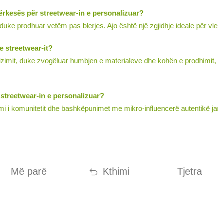
 kërkesës për streetwear-in e personalizuar?
ke prodhuar vetëm pas blerjes. Ajo është një zgjidhje ideale për vlerë
e streetwear-it?
otipizimit, duke zvogëluar humbjen e materialeve dhe kohën e prodhimit
 streetwear-in e personalizuar?
mi i komunitetit dhe bashkëpunimet me mikro-influencerë autentikë janë
Më parë
Kthimi
Tjetra