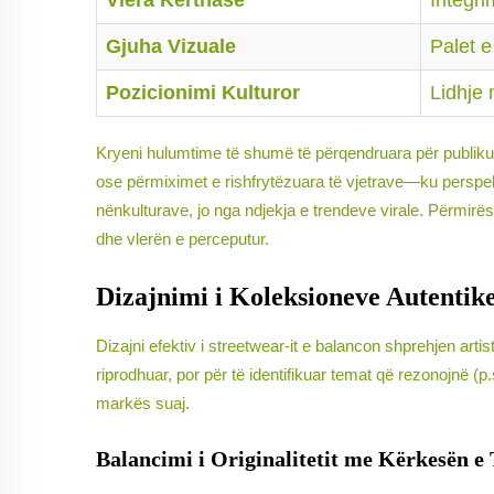
Vlera Kërthase
Integri
Gjuha Vizuale
Palet e
Pozicionimi Kulturor
Lidhje 
Kryeni hulumtime të shumë të përqendruara për publikun 
ose përmiximet e rishfrytëzuara të vjetrave—ku perspekti
nënkulturave, jo nga ndjekja e trendeve virale. Përmirës
dhe vlerën e perceputur.
Dizajnimi i Koleksioneve Autentik
Dizajni efektiv i streetwear-it e balancon shprehjen artist
riprodhuar, por për të identifikuar temat që rezonojnë (p
markës suaj.
Balancimi i Originalitetit me Kërkesën e