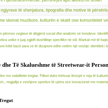
mi i qëndrueshmërisë, përfshirjes apo aktivizmit urban
 ngjyrave të shenjatura, tipografia dhe motive të përsërit
me skenat muzikore, kulturën e skatit ose komunitetet 
përmes veglave të dëgjimit social dhe analizës së trendeve. Identifi
va unike e juaj zgjidh boshllëqe specifike në stil. Markat më të fuqish
oni këtë bazë para se të dizajnoni edhe vetëm një veshje: identiteti i 
e dhe Të Skalueshme të Streetwear-it Perso
ike me viabilitetin tregtar. Filloni duke kërkuar lëvizjet e reja të kult
.sh., ringjallja e veshjeve sportive të vjetra ose inovacionet me mater
 Tregut