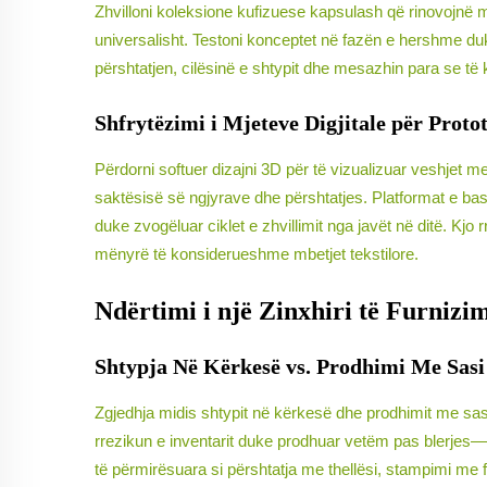
Zhvilloni koleksione kufizuese kapsulash që rinovojnë
universalisht. Testoni konceptet në fazën e hershme duk
përshtatjen, cilësinë e shtypit dhe mesazhin para se të 
Shfrytëzimi i Mjeteve Digjitale për Proto
Përdorni softuer dizajni 3D për të vizualizuar veshjet m
saktësisë së ngjyrave dhe përshtatjes. Platformat e b
duke zvogëluar ciklet e zhvillimit nga javët në ditë. Kj
mënyrë të konsiderueshme mbetjet tekstilore.
Ndërtimi i një Zinxhiri të Furnizi
Shtypja Në Kërkesë vs. Prodhimi Me Sasi
Zgjedhja midis shtypit në kërkesë dhe prodhimit me sasi 
rrezikun e inventarit duke prodhuar vetëm pas blerjes—i
të përmirësuara si përshtatja me thellësi, stampimi me fo