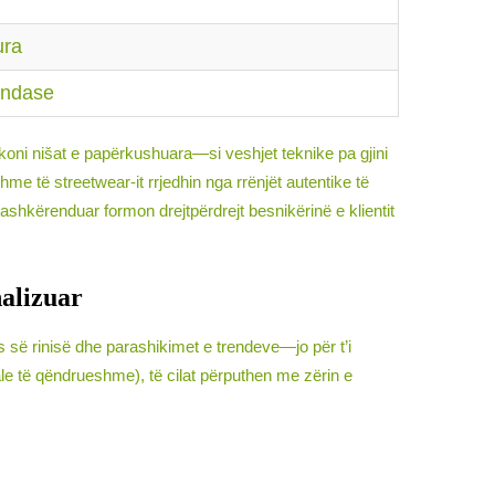
ura
vendase
koni nišat e papërkushuara—si veshjet teknike pa gjini
me të streetwear-it rrjedhin nga rrënjët autentike të
bashkërenduar formon drejtpërdrejt besnikërinë e klientit
nalizuar
urës së rinisë dhe parashikimet e trendeve—jo për t’i
iale të qëndrueshme), të cilat përputhen me zërin e