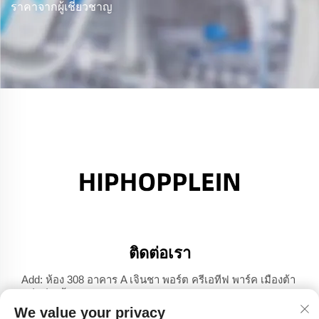
ราคาจากผู้เชี่ยวชาญ
ติดต่อเรา
Add: ห้อง 308 อาคาร A เจินชา พอร์ต ครีเอทีฟ พาร์ค เมืองต้า
หลี่ เซิ่นเจิ้น มณฑลกวางตุ้ง
We value your privacy
โทร:
+86-17304049586