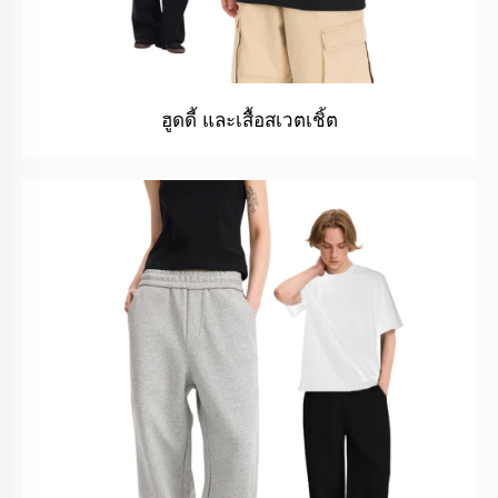
ฮูดดี้ และเสื้อสเวตเชิ้ต