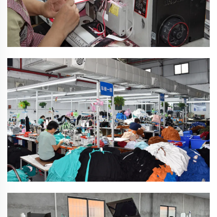
โรงงานผลิตเสื้อผ้า
ช่างผู้ชำนาญและคุณภาพที่เชื่อถือได้
โรงงานพิมพ์
เครื่องพิมพ์ขั้นสูงหลากหลายชนิด ให้บริการการพิมพ์แบบ
ซิลค์สกรีน พิมพ์ดิจิทัลลงบนเสื้อผ้า (DTG) และพิมพ์ดิจิทัลลง
บนฟิล์ม (DTF)