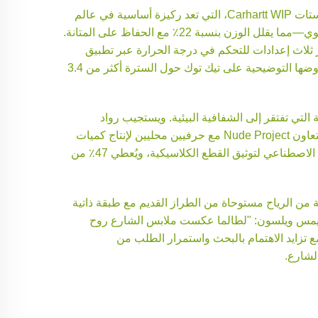
لقد ارتفع مستوى الراحة من كونه ميزة إضافية إلى شرط أساسي، مع تلاشي الفجوة بين "الأناقة والعملية" بفضل التكنولوجيا. فستات Carhartt WIP، التي تعد ركيزة أساسية في عالم
الملابس العصرية، تدمج الآن 50٪ من زجاجات البلاستيك المعاد تدويرها، و38٪ من شبكات الصيد القديمة، و12٪ من القطن العضوي—مما يقلل الوزن بنسبة 22٪ مع الحفاظ على المتانة.
تف الذكي، ومع ذلك توفر ثلاث إعدادات للتحكم في درجة الحرارة عبر تطبيق
هاتفي. ويعلّق مؤسس العلامة Scuffers، مايا تشن: "نحن لا نصنع ملابس فحسب، بل نقدم حلولًا للحياة الحضرية"، وقد جمعت عروضها التوضيحية على تيك توك حول السترة أكثر من 3.4
 من جيل زد سيتخلون عن العلامات التجارية التي تفتقر إلى الشفافية البيئية. ويستجيب رواد
الصناعة: فمثلاً تتميز أحدث مجموعة من Supreme بكنزات من ألياف عشب البحر SEACELL التي تمنع نمو البكتيريا، في حين تتعاون Nude Project مع حرفيين محليين لإنتاج كميات
محدودة باستخدام صوف معتمد حسب معايير RWS. حتى إعادة البيع أصبحت تقنية متقدمة—حيث تستخدم المنصات الآن الذكاء الاصطناعي لتوثيق القطع الكلاسيكية، ويُعطي 47٪ من
الحنين إلى الماضي والابتكار: سترة واقية من الرياح مستوحاة من الطراز القديم مع طبقة ذاتية
ة جيمس ويلسون: "لطالما عكست ملابس الشارع روح
". ومع تزايد الاهتمام بالبحث واستمرار الطلب من
لشارع.