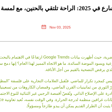
تقي بالحنين، مع لمسة مستدامة
Nov 03, 2025
ة ويسود الموضة السائدة. ما هو الاتجاه المميز لهذا العام؟ إنها دمج 
الذي يرفض التضحية بالقيم من أجل الأناقة.
ن إلى الماضي المشهد في عام 2025، ولكن ليس كمجرد تكرار للماضي. فتُقبل العلامات التجارية ع
زرّ الثوري من ثمانينيات القرن الماضي، وقمصان الكاروهات من تسعينيا
يثبت أن الطراز القديم يمكن أن يبدو طازجاً ومسؤولًا.