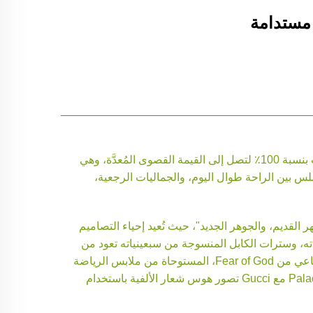
شهد أغسطس 2025 ذروة تاريخية في موضة الشارع الحضرية، حيث أظهرت بيانات Google Trends ارتفاعًا في الاهتمام بالبحث بنسبة 100٪ لتصل إلى القيمة القصوى المُعدَّة، وهي
سلس بين الراحة طوال اليوم، والجماليات الرجعية،
لى فلسفة "المظهر القديم، والجوهر الجديد"، حيث تُعيد إحياء التصاميم
ته، وسترات الكابل المنسوجة من سبعينياته تعود من
جديد، ولكنها الآن مزوّدة بعناصر تسخين ذكية أو أقمشة قادرة على الإصلاح الذاتي. وتُقصّ أقمصة الرجبي غير الثنائية للنوع الاجتماعي من Fear of God، المستوحاة من ملابس الرياضة
في التسعينيات، لتتناسب مع جميع المقاسات، مع دمج بطانات غرافين منظمة لدرجة الحرارة. وفي الوقت نفسه، تُعيد تعاونية Palace مع Gucci تصور هوس شعار الألفية باستخدام