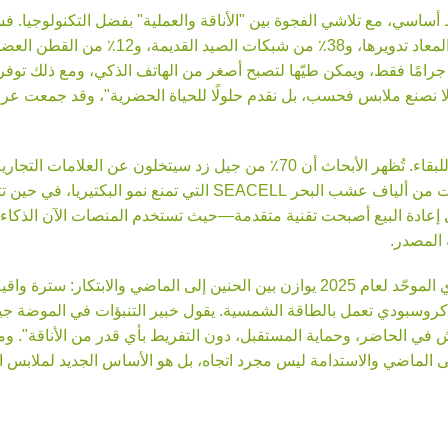
ما سترات Scuffers المصنوعة بتقنية الجرافين فتزن 28 جرامًا فقط، ويمكن طيّها لتصبح أصغر من الها
لم يعد الاستدامة مجرد شعار تسويقي، بل أصبحت مطلبًا للبقاء. تُظهر الأبحاث أن 70٪
 المصدر.
كما أثبتت أزياء الشارع في أسبوع لندن للموضة، فإن الزي الموحّد لعام 2025 يوازن بين 
ائب كروسبودي تعمل بالطاقة الشمسية. يقول خبير التنبؤات في الموض
 الماضي، والعيش في الحاضر، وحماية المستقبل، دون التفريط بأي قدر من الأناقة
إلى الماضي والاستدامة ليس مجرد اتجاه، بل هو الأساس الجديد لملابس ا