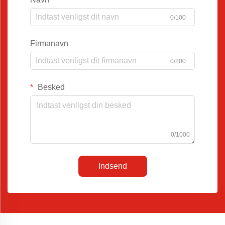
0/100
Firmanavn
0/200
Besked
0/1000
Indsend