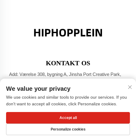
KONTAKT OS
Add: Værelse 308, bygning A, Jinsha Port Creative Park,
Dali-byen, Foshan, Guangdong
We value your privacy
Tel:
+86-17304049586
We use cookies and similar tools to provide our services. If you
E-mail:
[email protected]
don't want to accept all cookies, click Personalize cookies.
Accept all
Copyright © Guangzhou Xiaohongshu Beklædnings Co., LTD -
Privatlivspolitik
Personalize cookies