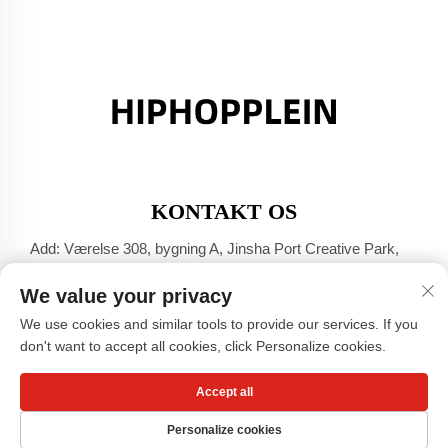
KONTAKT OS
Add: Værelse 308, bygning A, Jinsha Port Creative Park,
Dali-byen, Foshan, Guangdong
We value your privacy
Tel:
+86-17304049586
We use cookies and similar tools to provide our services. If you
E-mail:
[email protected]
don't want to accept all cookies, click Personalize cookies.
Accept all
Copyright © Guangzhou Xiaohongshu Beklædnings Co., LTD -
Privatlivspolitik
Personalize cookies