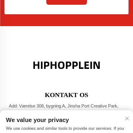
KONTAKT OS
Add: Værelse 308, bygning A, Jinsha Port Creative Park,
Dali-byen, Foshan, Guangdong
We value your privacy
Tel:
+86-17304049586
We use cookies and similar tools to provide our services. If you
E-mail:
[email protected]