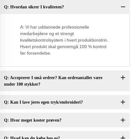
Q: Hvordan sikrer I kvaliteten?
Q:
A: Vi har uddannede professionelle
medarbejdere og et strengt
kvalitetskontrolsystem i hvert produktionstrin.
Hvert produkt skal gennemgå 100 % kontrol
før forsendelse.
Q: Accepterer I små ordrer? Kan ordreantallet være
under 100 stykker?
Q: Kan I lave jeres egen tryk/embroideri?
Q: Hvor meget koster prøven?
Q: Hvad kan du købe hos os?