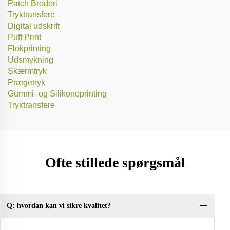
Patch Broderi
Tryktransfere
Digital udskrift
Puff Print
Flokprinting
Udsmykning
Skærmtryk
Prægetryk
Gummi- og Silikoneprinting
Tryktransfere
Ofte stillede spørgsmål
Q: hvordan kan vi sikre kvalitet?
Q:
un