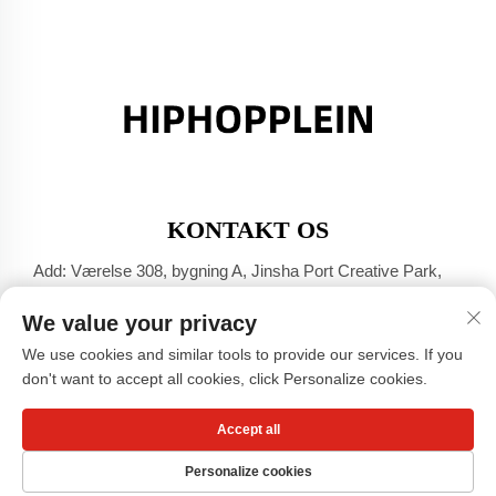
KONTAKT OS
Add: Værelse 308, bygning A, Jinsha Port Creative Park,
Dali-byen, Foshan, Guangdong
We value your privacy
Tel:
+86-17304049586
We use cookies and similar tools to provide our services. If you
E-mail:
[email protected]
don't want to accept all cookies, click Personalize cookies.
Accept all
Copyright © Guangzhou Xiaohongshu Beklædnings Co., LTD -
Privatlivspolitik
Personalize cookies