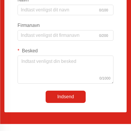
0/100
Firmanavn
0/200
Besked
0/1000
Indsend