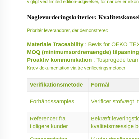
vigtigt ved limited edition-udgivelser, for når der er in
Nøglevurderingskriterier: Kvalitetskons
Prioritér leverandører, der demonstrerer:
Materiale Traceability
: Bevis for OEKO-TEX®
MOQ (minimumsordremængde) tilpasnin
Proaktiv kommunikation
: Tosprogede team
Kræv dokumentation via tre verificeringsmetoder:
Verifikationsmetode
Formål
Forhåndssamples
Verificer stofvægt,
Referencer fra
Bekræft leveringsti
tidligere kunder
kvalitetsmæssige 