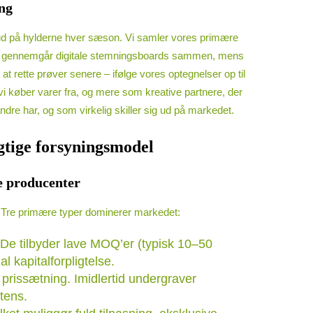
ing
es ud på hylderne hver sæson. Vi samler vores primære
 Alle gennemgår digitale stemningsboards sammen, mens
at rette prøver senere – ifølge vores optegnelser op til
i køber varer fra, og mere som kreative partnere, der
ndre har, og som virkelig skiller sig ud på markedet.
gtige forsyningsmodel
e producenter
d. Tre primære typer dominerer markedet:
. De tilbyder lave MOQ’er (typisk 10–50
 kapitalforpligtelse.
 prissætning. Imidlertid undergraver
tens.