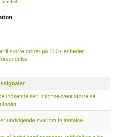
il mærket.
ation
er til større ordrer på 500+ enheder
forsendelse
ssignaler
e indsendelser; inkonsekvent størrelse
nheder
ler undvigende svar om fejlrettelse