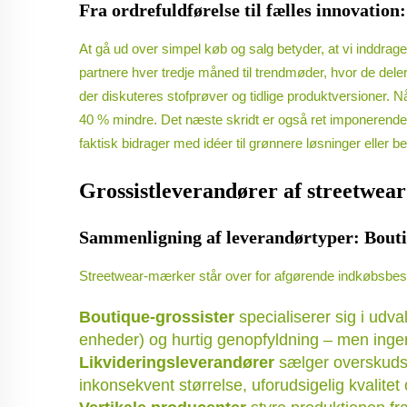
Fra ordrefuldførelse til fælles innovation
At gå ud over simpel køb og salg betyder, at vi inddrag
partnere hver tredje måned til trendmøder, hvor de del
der diskuteres stofprøver og tidlige produktversioner. Nå
40 % mindre. Det næste skridt er også ret imponerende.
faktisk bidrager med idéer til grønnere løsninger eller 
Grossistleverandører af streetwear
Sammenligning af leverandørtyper: Boutiq
Streetwear-mærker står over for afgørende indkøbsbeslut
Boutique-grossister
specialiserer sig i udv
enheder) og hurtig genopfyldning – men ingen t
Likvideringsleverandører
sælger overskudsv
inkonsekvent størrelse, uforudsigelig kvalite