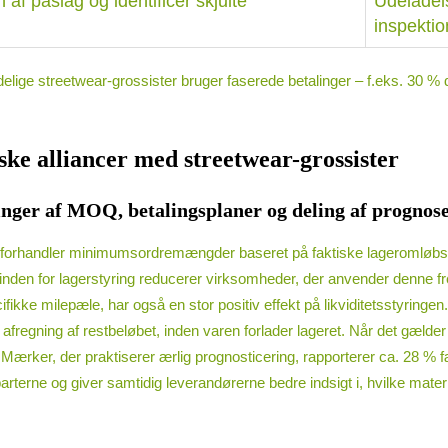
af påslag og identificer skjulte
Udeladels
inspekti
idelige streetwear-grossister bruger faserede betalinger – f.eks. 30 %
ske alliancer med streetwear-grossister
ringer af MOQ, betalingsplaner og deling af prognos
rhandler minimumsordremængder baseret på faktiske lageromløbsrater 
ng inden for lagerstyring reducerer virksomheder, der anvender denn
ecifikke milepæle, har også en stor positiv effekt på likviditetsstyringe
fregning af restbeløbet, inden varen forlader lageret. Når det gælder op
rker, der praktiserer ærlig prognosticering, rapporterer ca. 28 % fær
rterne og giver samtidig leverandørerne bedre indsigt i, hvilke mate