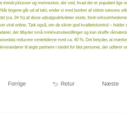
e trendcyklusser og mennesker, der ved, hvad der er populært lige nu
r tingene går ud af takt, ender vi med bunker af sidste sæsons stilart
edel (ca. 34 %) af disse udsalgsaktiviteter skete, fordi virksomhederne
ver viral online. Tjek også, om de sikrer god kvalitetskontrol – holder
rer, der tilbyder små minimumsbestillinger og kan skaffe råmaterialer 
nosedata reducere ventetiderne med ca. 40 %. Det betyder, at mærker 
r leverandører til ægte partnere i stedet for blot personer, der udfører o
Forrige
Retur
Næste