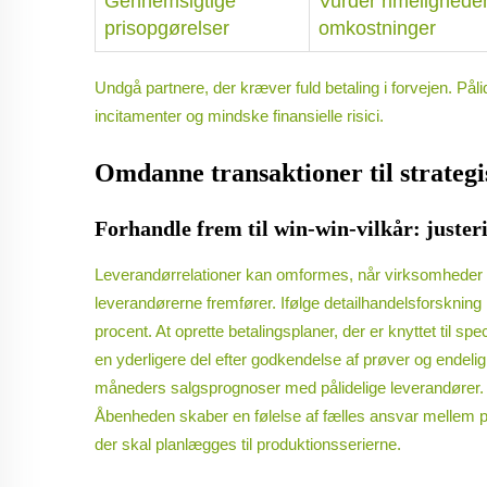
Gennemsigtige
Vurder rimeligheden 
prisopgørelser
omkostninger
Undgå partnere, der kræver fuld betaling i forvejen. Pål
incitamenter og mindske finansielle risici.
Omdanne transaktioner til strategi
Forhandle frem til win-win-vilkår: juste
Leverandørrelationer kan omformes, når virksomheder fo
leverandørerne fremfører. Ifølge detailhandelsforskni
procent. At oprette betalingsplaner, der er knyttet til sp
en yderligere del efter godkendelse af prøver og endelig a
måneders salgsprognoser med pålidelige leverandører. Mæ
Åbenheden skaber en følelse af fælles ansvar mellem pa
der skal planlægges til produktionsserierne.