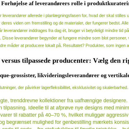
: Forhøjelse af leverandørers rolle i produktkurater
er leverandører allerede i planlægningsfasen for, hvad der skal still
er deres viden om fremstilling og de materialer, der fungerer bedst.
r leverandører inddrages fra dag ét, bruger vi betydeligt mindre tid på 
 Disse leverandører begynder at fungere mindre som blot personer, v
bedre måder at producere lokalt på. Resultatet? Produkter, som ingen a
 versus tilpassede producenter: Vælg den ri
ue-grossister, likvideringsleverandører og vertikal
ninger, der påvirker lagerfleksibilitet, eksklusivitet og skalerbarhe
algte, trenddrevne kollektioner fra uafhængige designere
ilpasning. Ideelle til at afprøve nye designs med minimal
arer til rabatter på 40–70 %, hvilket muliggør aggressiv
t og begrænset mulighed for genbestilling mærkets konsis