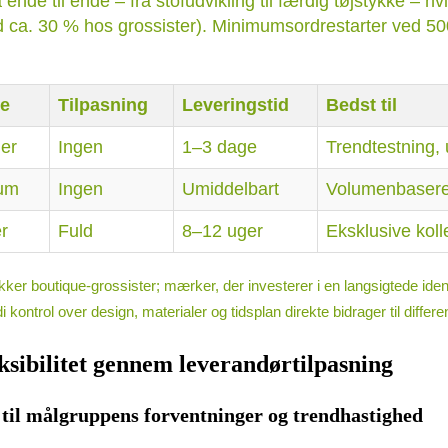
 ende til ende – fra stofudvikling til færdig tøjstykke – hv
ca. 30 % hos grossister). Minimumsordrestarter ved 500
e
Tilpasning
Leveringstid
Bedst til
er
Ingen
1–3 dage
Trendtestning, 
mum
Ingen
Umiddelbart
Volumenbasered
r
Fuld
8–12 uger
Eksklusive koll
kker boutique-grossister; mærker, der investerer i en langsigtede iden
kontrol over design, materialer og tidsplan direkte bidrager til differe
leksibilitet gennem leverandørtilpasning
til målgruppens forventninger og trendhastighed