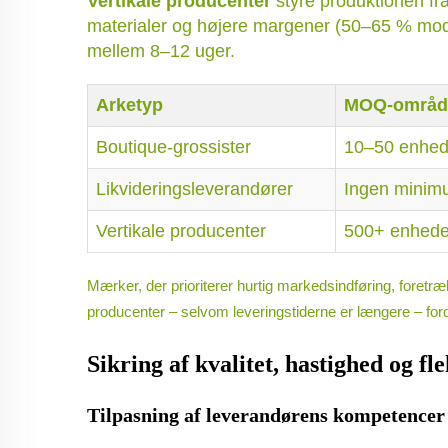
Vertikale producenter
styre produktionen fra
materialer og højere margener (50–65 % mod 
mellem 8–12 uger.
Arketyp
MOQ-områd
Boutique-grossister
10–50 enhed
Likvideringsleverandører
Ingen mini
Vertikale producenter
500+ enhede
Mærker, der prioriterer hurtig markedsindføring, foretræ
producenter – selvom leveringstiderne er længere – fordi 
Sikring af kvalitet, hastighed og f
Tilpasning af leverandørens kompetencer 