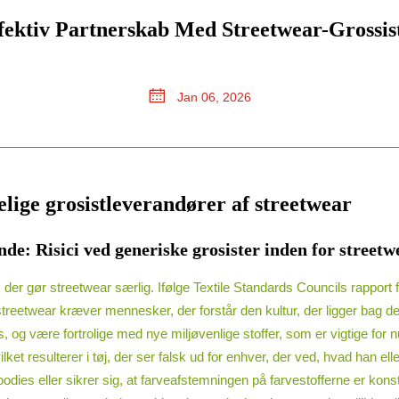
fektiv Partnerskab Med Streetwear-Grossis
Jan 06, 2026
lige grosistleverandører af streetwear
nde: Risici ved generiske grosister inden for streetw
 der gør streetwear særlig. Ifølge Textile Standards Councils rapport 
 streetwear kræver mennesker, der forstår den kultur, der ligger bag 
es, og være fortrolige med nye miljøvenlige stoffer, som er vigtige for
ket resulterer i tøj, der ser falsk ud for enhver, der ved, hvad han el
hoodies eller sikrer sig, at farveafstemningen på farvestofferne er kon