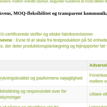
konsistens mellem enkelte stykker, begynder kunderne at miste tilliden t
ekvens, MOQ-fleksibilitet og transparent kommunik
-certificerede stoffer og etiske fabriksrevisioner
gsevne
: Evne til at skala fra testproduktion på 50 enhed
s, der deler produktionsplanlægning og fejlrapporter
før
Advarsel
Forsinked
 trykningskvalitet og pasformens nøjagtighed
mellem e
dsholdning og responsivitet over for
Uklare el
bekymringer