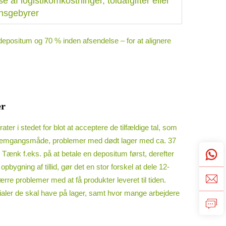
e af logistikomkostninger, toldafgifter eller
onsgebyrer
 depositum og 70 % inden afsendelse – for at alignere
er
i stedet for blot at acceptere de tilfældige tal, som
e fremgangsmåde, problemer med dødt lager med ca. 37
n. Tænk f.eks. på at betale en depositum først, derefter
bygning af tillid, gør det en stor forskel at dele 12-
re problemer med at få produkter leveret til tiden.
rialer de skal have på lager, samt hvor mange arbejdere