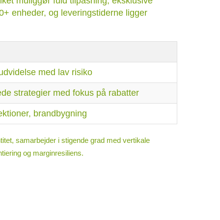
ilket muliggør fuld tilpasning, eksklusive
+ enheder, og leveringstiderne ligger
udvidelse med lav risiko
e strategier med fokus på rabatter
ektioner, brandbygning
titet, samarbejder i stigende grad med vertikale
ntiering og marginresiliens.