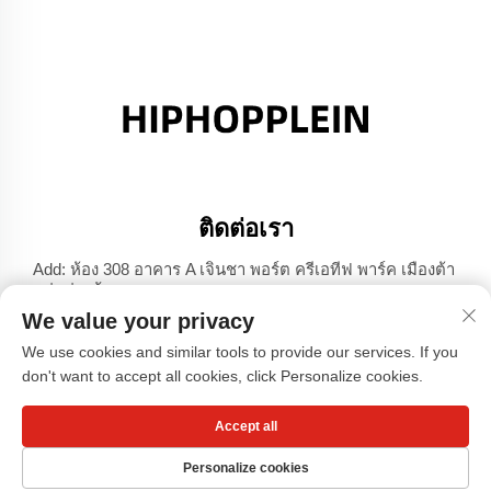
ติดต่อเรา
Add: ห้อง 308 อาคาร A เจินชา พอร์ต ครีเอทีฟ พาร์ค เมืองต้า
หลี่ เซิ่นเจิ้น มณฑลกวางตุ้ง
We value your privacy
โทร:
+86-17304049586
We use cookies and similar tools to provide our services. If you
อีเมล:
[email protected]
don't want to accept all cookies, click Personalize cookies.
Accept all
ลิขสิทธิ์ © บริษัท กวางโจวเสี่ยวหงซู การ์เม้นท์ จำกัด -
นโยบาย
ความเป็นส่วนตัว
Personalize cookies