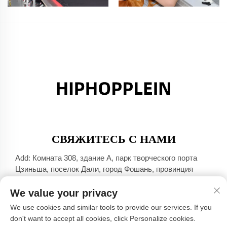
СВЯЖИТЕСЬ С НАМИ
Add: Комната 308, здание A, парк творческого порта
Цзиньша, поселок Дали, город Фошань, провинция
Гуандун
We value your privacy
Тел.:
+86-17304049586
We use cookies and similar tools to provide our services. If you
Эл. почта:
[email protected]
don't want to accept all cookies, click Personalize cookies.