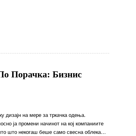
По Порачка: Бизнис
у дизајн на мере за тркачка одења.
осно ја промени начинот на кој компаниите
ешто што некогаш беше само свесна облека