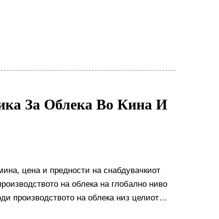
ика За Облека Во Кина И
мина, цена и предности на снабдувачкиот
роизводството на облека на глобално ниво
оди производството на облека низ целиот
работна сила која знае што прави, како и со