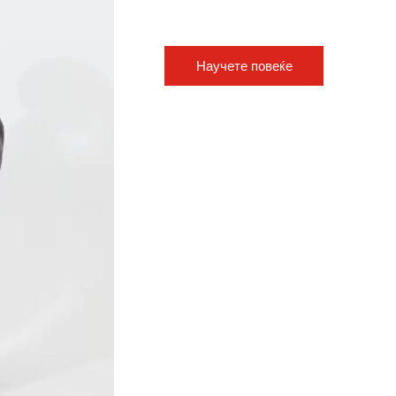
во нешто многу повредно за цели
Научете повеќе