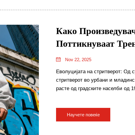
Како Произведува
Поттикнуваат Тре
Nov 22, 2025
Еволуцијата на стритверот: Од 
стритверот во урбани и младинс
расте од градските населби од 
всушност броеа импресии од она 
Научете повеќе