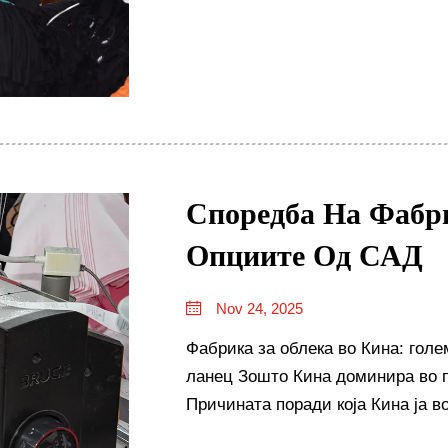
Споредба На Фабр
Опциите Од САД
Nov 24, 2025
Фабрика за облека во Кина: голе
ланец Зошто Кина доминира во п
Причината поради која Кина ја в
свет има многу врска со нивната 