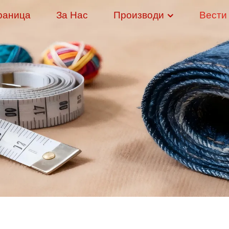
раница
За Нас
Производи
Вести