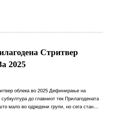
фикасност на снабдувачкиот ланец...
илагодена Стритвер
За 2025
ритвер облека во 2025 Дефинирање на
 субкултура до главниот тек Прилагодената
што мало во одредени групи, но сега стана
ната индустрија...