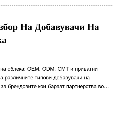
Избор На Добавувачи На
ка
ена облека: OEM, ODM, CMT и приватни
а различните типови добавувачи на
 за брендовите кои бараат партнерства во
ва неколку различни модели, секој со