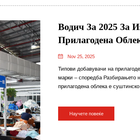
Водич За 2025 За 
Прилагодена Обле
Nov 25, 2025
Типови добавувачи на прилагод
марки – споредба Разбирањето н
прилагодена облека е суштинско
производството. Секторот вклучу
своите предности...
Научете повеќе