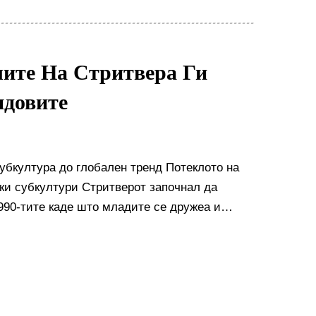
чите На Стритвера Ги
ндовите
субкултура до глобален тренд Потеклото на
ки субкултури Стритверот започнал да
1990-тите каде што младите се дружеа и
што го гледаа...