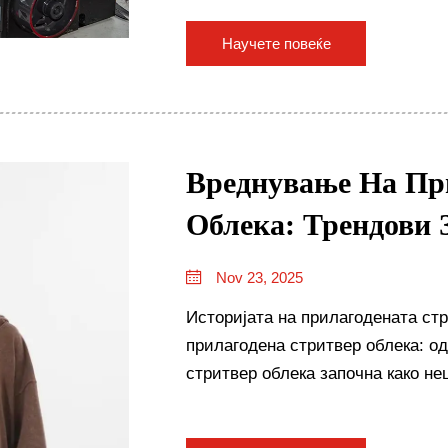
целокупната инфраструктура и е
Научете повеќе
Вреднување На Пр
Облека: Трендови 
Nov 23, 2025
Историјата на прилагодената ст
прилагодена стритвер облека: од
стритвер облека започна како не
една од најголемите сили во мод