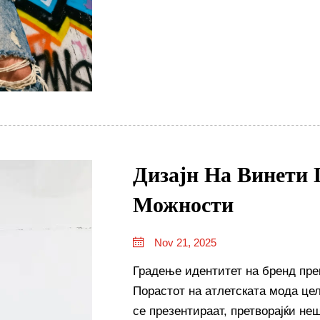
Дизајн На Винети 
Можности
Nov 21, 2025
Градење идентитет на бренд прек
Порастот на атлетската мода цел
се презентираат, претворајќи н