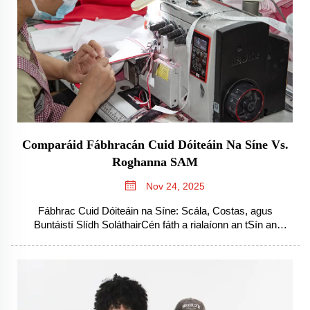
Comparáid Fábhracán Cuid Dóiteáin Na Síne Vs.
Roghanna SAM
Nov 24, 2025
Fábhrac Cuid Dóiteáin na Síne: Scála, Costas, agus
Buntáistí Slídh SoláthairCén fáth a rialaíonn an tSín an
ghradamh domhanda maidir le táirgeadh éadaíTá go leor le
déanamh le fórsa oibre atá eolach ar an obair féin, chomh
maith leis an méid uilig atá ann i...