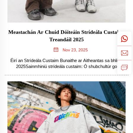
Meastachán Ar Chuid Dóiteáin Strídeála Custaim:
Treandáil 2025
Nov 23, 2025
Éirí an Strídeála Custaim Bunaithe ar Aitheantas sa bhliain
2025Sainmhiniú strídeála custaim: Ó shubchultúr go
príomhsruthBhí strídeáil ar leithligh mar rud beag go leor
laistigh de ghrúpaí sonracha ar dtús ach tá sé tar éis a bheith
ceann de na cumhachtaí is mó i bhfashion...