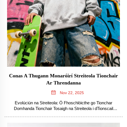
Conas A Thugann Monaróirí Streiteola Tionchair
Ar Threndanna
Nov 22, 2025
Evolúciún na Streiteola: Ó Fhoschlóicthe go Tionchar
Domhanda Tionchair Tosaigh na Streiteola i dTionscail
Cathracha agus i dTionscail Óige Thosaigh an streiteola ag
fás as na ceantair chathracha sa naoú déag áit ar bhí na
páistí ag cruinniú, ag glacadh le treoracha ónár bhfaca siad...