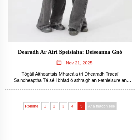
Dearadh Ar Airí Speisialta: Deiseanna Gnó
Nov 21, 2025
Tógáil Aitheantais Mharcála trí Dhearadh Tracaí
Saincheaptha Tá sé i bhfad ó athraigh an t-athleisure an
bealach a léiríonn cuideachtaí féin, agus d'fhionnraic sé
éadach shuntasach neamhfhoirmiúil go dtí rud níos
luachmhaire do chuspóir branda. Tá daoine inniu...
Roimhe
1
2
3
4
5
Ar a thaobh eile