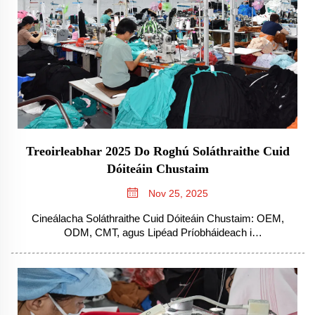
Treoirleabhar 2025 Do Roghú Soláthraithe Cuid
Dóiteáin Chustaim
Nov 25, 2025
Cineálacha Soláthraithe Cuid Dóiteáin Chustaim: OEM,
ODM, CMT, agus Lipéad Príobháideach i
gComparáidTuiscint ar na cineálacha éagsúla soláthraithe
cuid dóiteáin chustaim is ríthábhachtach do mharcanna a
bhfuil comhraic tháirgeála acu. Tá an réimse leathan
beartaithe san earnáil seo, gach samhail ar leith, agus...