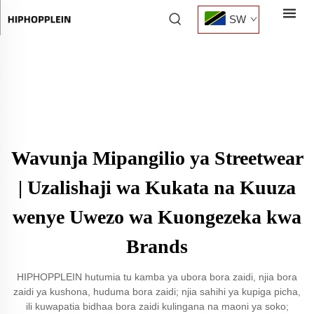
SW
Wavunja Mipangilio ya Streetwear
| Uzalishaji wa Kukata na Kuuza
wenye Uwezo wa Kuongezeka kwa
Brands
HIPHOPPLEIN hutumia tu kamba ya ubora bora zaidi, njia bora
zaidi ya kushona, huduma bora zaidi; njia sahihi ya kupiga picha,
ili kuwapatia bidhaa bora zaidi kulingana na maoni ya soko;