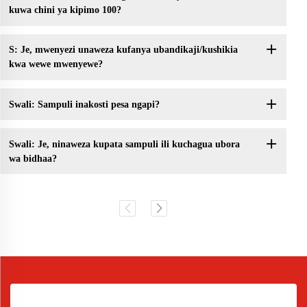
kuwa chini ya kipimo 100?
S: Je, mwenyezi unaweza kufanya ubandikaji/kushikia
kwa wewe mwenyewe?
Swali: Sampuli inakosti pesa ngapi?
Swali: Je, ninaweza kupata sampuli ili kuchagua ubora
wa bidhaa?