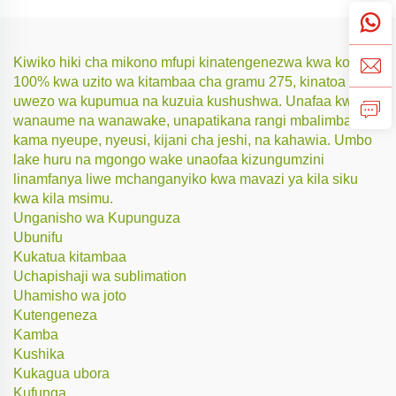
Kiwiko hiki cha mikono mfupi kinatengenezwa kwa kotoni
100% kwa uzito wa kitambaa cha gramu 275, kinatoa
uwezo wa kupumua na kuzuia kushushwa. Unafaa kwa
wanaume na wanawake, unapatikana rangi mbalimbali
kama nyeupe, nyeusi, kijani cha jeshi, na kahawia. Umbo
lake huru na mgongo wake unaofaa kizungumzini
linamfanya liwe mchanganyiko kwa mavazi ya kila siku
kwa kila msimu.
Unganisho wa Kupunguza
Ubunifu
Kukatua kitambaa
Uchapishaji wa sublimation
Uhamisho wa joto
Kutengeneza
Kamba
Kushika
Kukagua ubora
Kufunga