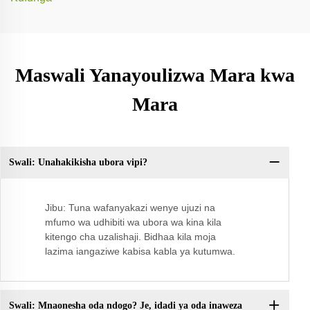
Maswali Yanayoulizwa Mara kwa
Mara
Swali: Unahakikisha ubora vipi?
Sw
Jibu: Tuna wafanyakazi wenye ujuzi na
mfumo wa udhibiti wa ubora wa kina kila
kitengo cha uzalishaji. Bidhaa kila moja
lazima iangaziwe kabisa kabla ya kutumwa.
Swali: Mnaonesha oda ndogo? Je, idadi ya oda inaweza