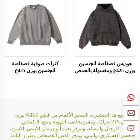
هوديس فضفاضة للجنسين
كنزات صوفية فضفاضة
بوزن 425غ ومغسولة بالحمض
للجنسين بوزن 425غ
ومغسولة بالحمض
تم تصنيع هذا التيشيرت القصير الأكمام من قطن 100% بوزن
نسيجي 275 جرامًا، ويتميز بخاصية التهوية ومنع الانكماش.
مناسب للرجال والنساء، ويتوفر بعدة ألوان مثل الأبيض، الأسود،
الأخضر العسكري، والبني. ويوفر القص الفضفاض وطراز الياقة