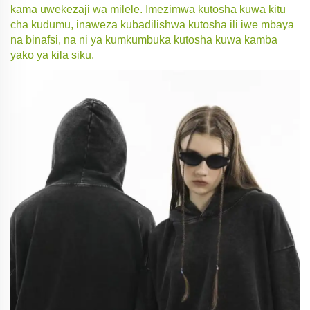
kama uwekezaji wa milele. Imezimwa kutosha kuwa kitu
cha kudumu, inaweza kubadilishwa kutosha ili iwe mbaya
na binafsi, na ni ya kumkumbuka kutosha kuwa kamba
yako ya kila siku.