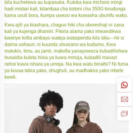
bila kuchelewa au kupasuka. Kutoka kwa michoro mingi
hadi mistari kali, kitambaa cha kotoni cha 350G kinafunga
kama usuli bora, kumpa uwezo wa kuwasha ubunifu wako.
Kwa ajili ya biashara, chaguo hiki cha uboreshaji ni zana
kali ya kujenga dhamiri. Fikiria alama yako imeandikwa
kwenye kofia ambayo wateja wataipenda kila siku—hii si
daima ushauri; ni kuunda uhusiano wa kudumu. Kwa
matukio, timu, au jamii, makofia yanayoweza kubadilishwa
husaidia kuleta hisia ya kuwa mmoja, kubadili mavazi
rahisi kuwa ishara ya umoja. Na kwa watu binafsi? Ni fursa
ya kuvaa tabia yako, shughuli, au madhakira yako mbele
kweli.