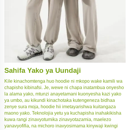
Sahifa Yako ya Uundaji
Kile kinachomtenga huo hoodie ni mkopo wake kamili wa
chapisho kibinafsi. Je, wewe ni chapa inatambua onyesho
la alama yako, mtunzi anayetamani kuonyesha kazi yako
ya umbo, au kikundi kinachotaka kutengeneza bidhaa
zenye sura moja, hoodie hii imetayarishwa kuitangaza
maono yako. Teknolojia yetu ya kuchapisha inahakikisha
kuwa rangi zinavyotumika zinavyotazamia, maelezo
yanavyofifia, na michoro inavyosimama kinywaji kwingi