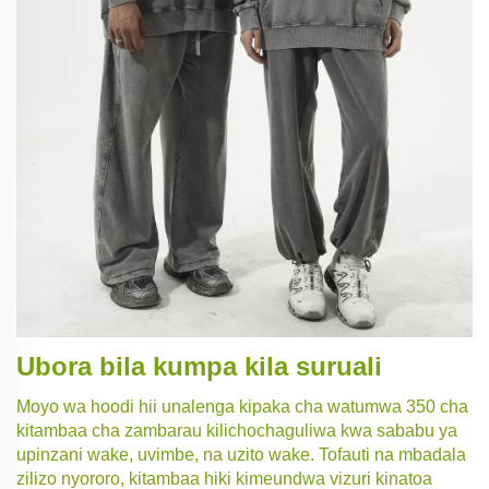
Ubora bila kumpa kila suruali
Moyo wa hoodi hii unalenga kipaka cha watumwa 350 cha
kitambaa cha zambarau kilichochaguliwa kwa sababu ya
upinzani wake, uvimbe, na uzito wake. Tofauti na mbadala
zilizo nyororo, kitambaa hiki kimeundwa vizuri kinatoa