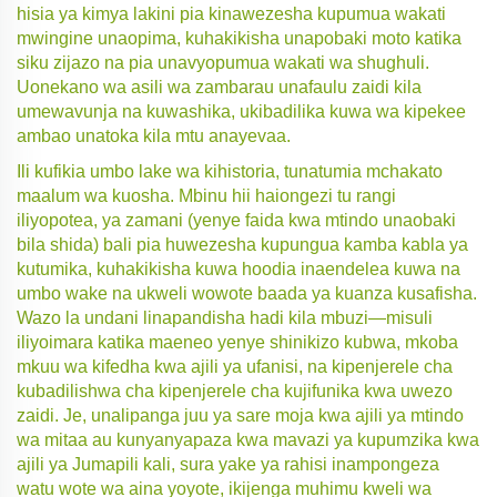
hisia ya kimya lakini pia kinawezesha kupumua wakati
mwingine unaopima, kuhakikisha unapobaki moto katika
siku zijazo na pia unavyopumua wakati wa shughuli.
Uonekano wa asili wa zambarau unafaulu zaidi kila
umewavunja na kuwashika, ukibadilika kuwa wa kipekee
ambao unatoka kila mtu anayevaa.
Ili kufikia umbo lake wa kihistoria, tunatumia mchakato
maalum wa kuosha. Mbinu hii haiongezi tu rangi
iliyopotea, ya zamani (yenye faida kwa mtindo unaobaki
bila shida) bali pia huwezesha kupungua kamba kabla ya
kutumika, kuhakikisha kuwa hoodia inaendelea kuwa na
umbo wake na ukweli wowote baada ya kuanza kusafisha.
Wazo la undani linapandisha hadi kila mbuzi—misuli
iliyoimara katika maeneo yenye shinikizo kubwa, mkoba
mkuu wa kifedha kwa ajili ya ufanisi, na kipenjerele cha
kubadilishwa cha kipenjerele cha kujifunika kwa uwezo
zaidi. Je, unalipanga juu ya sare moja kwa ajili ya mtindo
wa mitaa au kunyanyapaza kwa mavazi ya kupumzika kwa
ajili ya Jumapili kali, sura yake ya rahisi inampongeza
watu wote wa aina yoyote, ikijenga muhimu kweli wa