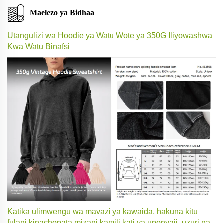
Maelezo ya Bidhaa
Utangulizi wa Hoodie ya Watu Wote ya 350G Iliyowashwa
Kwa Watu Binafsi
Katika ulimwengu wa mavazi ya kawaida, hakuna kitu
fulani kinachopata mizani kamili kati ya uponyaji, uzuri na