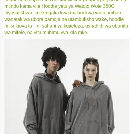
mtindo kama vile Hoodie yetu ya Watoto Wote 350G
iliyosafishwa. Imezingatia kwa makini kwa watu ambao
wanatakiwa ubora pamoja na utambulisho wake, hoodie
hii si kiova tu—ni sahani ya kujieleza, ushahidi wa ubunifu
wa milele, na vitu muhimu vya kila mke.