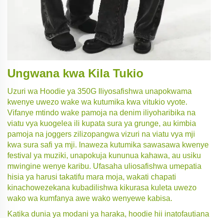
Ungwana kwa Kila Tukio
Uzuri wa Hoodie ya 350G Iliyosafishwa unapokwama
kwenye uwezo wake wa kutumika kwa vitukio vyote.
Vifanye mtindo wake pamoja na denim iliyoharibika na
viatu vya kuogelea ili kupata sura ya grunge, au kimbia
pamoja na joggers zilizopangwa vizuri na viatu vya mji
kwa sura safi ya mji. Inaweza kutumika sawasawa kwenye
festival ya muziki, unapokuja kununua kahawa, au usiku
mwingine wenye karibu. Ufasaha uliosafishwa umepatia
hisia ya harusi takatifu mara moja, wakati chapati
kinachowezekana kubadilishwa kikurasa kuleta uwezo
wako wa kumfanya awe wako wenyewe kabisa.
Katika dunia ya modani ya haraka, hoodie hii inatofautiana