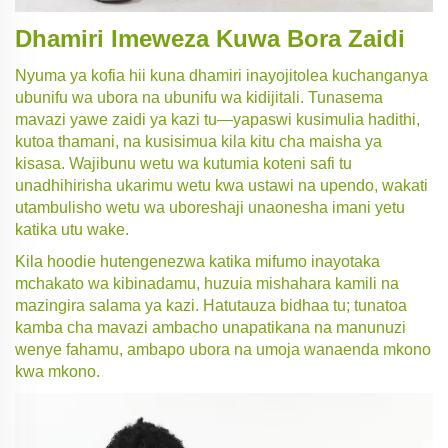
Dhamiri Imeweza Kuwa Bora Zaidi
Nyuma ya kofia hii kuna dhamiri inayojitolea kuchanganya
ubunifu wa ubora na ubunifu wa kidijitali. Tunasema
mavazi yawe zaidi ya kazi tu—yapaswi kusimulia hadithi,
kutoa thamani, na kusisimua kila kitu cha maisha ya
kisasa. Wajibunu wetu wa kutumia koteni safi tu
unadhihirisha ukarimu wetu kwa ustawi na upendo, wakati
utambulisho wetu wa uboreshaji unaonesha imani yetu
katika utu wake.
Kila hoodie hutengenezwa katika mifumo inayotaka
mchakato wa kibinadamu, huzuia mishahara kamili na
mazingira salama ya kazi. Hatutauza bidhaa tu; tunatoa
kamba cha mavazi ambacho unapatikana na manunuzi
wenye fahamu, ambapo ubora na umoja wanaenda mkono
kwa mkono.