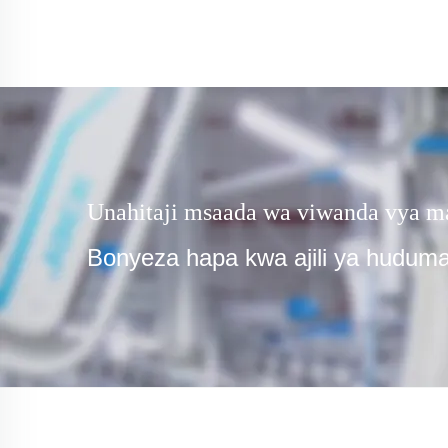
Unahitaji msaada wa viwanda vya ma
Bonyeza hapa kwa ajili ya huduma