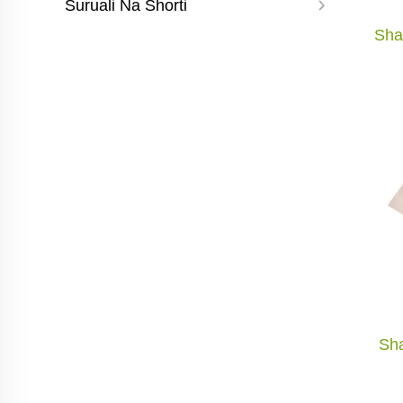
Suruali Na Shorti
Sha
Sha