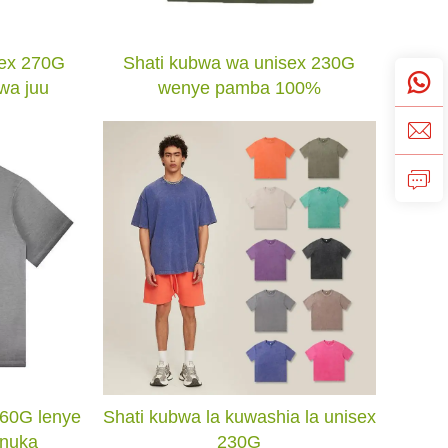
Shati kubwa wa unisex 230G
sex 270G
wenye pamba 100%
wa juu
260G lenye
Shati kubwa la kuwashia la unisex
nuka
230G