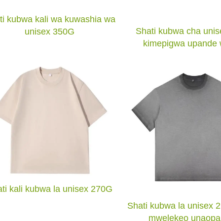
ti kubwa kali wa kuwashia wa
Shati kubwa cha uni
unisex 350G
kimepigwa upande 
ti kali kubwa la unisex 270G
Shati kubwa la unisex 
mwelekeo unaopa