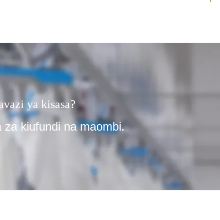
vazi ya kisasa?
 za kiufundi na maombi.