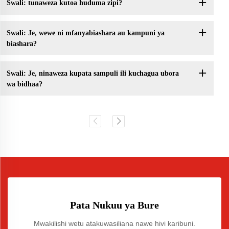
Swali: tunaweza kutoa huduma zipi?
Swali: Je, wewe ni mfanyabiashara au kampuni ya
biashara?
Swali: Je, ninaweza kupata sampuli ili kuchagua ubora
wa bidhaa?
Pata Nukuu ya Bure
Mwakilishi wetu atakuwasiliana nawe hivi karibuni.