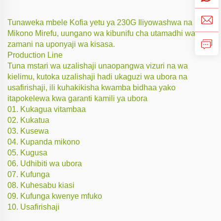
Tunaweka mbele Kofia yetu ya 230G Iliyowashwa na
Mikono Mirefu, uungano wa kibunifu cha utamadhi wa
zamani na uponyaji wa kisasa.
Production Line
Tuna mstari wa uzalishaji unaopangwa vizuri na wa
kielimu, kutoka uzalishaji hadi ukaguzi wa ubora na
usafirishaji, ili kuhakikisha kwamba bidhaa yako
itapokelewa kwa garanti kamili ya ubora
01. Kukagua vitambaa
02. Kukatua
03. Kusewa
04. Kupanda mikono
05. Kugusa
06. Udhibiti wa ubora
07. Kufunga
08. Kuhesabu kiasi
09. Kufunga kwenye mfuko
10. Usafirishaji