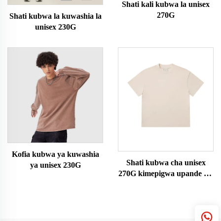
Shati kali kubwa la unisex
270G
Shati kubwa la kuwashia la
unisex 230G
Kofia kubwa ya kuwashia
Shati kubwa cha unisex
ya unisex 230G
270G kimepigwa upande wa
juu