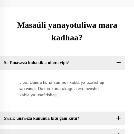
Masaúli yanayotuliwa mara
kadhaa?
S: Tunaweza kuhakikia ubora vipi?
Sw
Jibu: Daima kuna sampuli kabla ya uzalishaji
wa wingi; Daima kuna ukaguzi wa mwisho
kabla ya usafirishaji;
Swali: unaweza kununua kitu gani kutu?