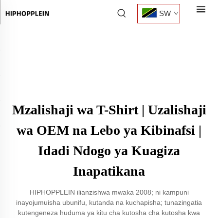
SW
Mzalishaji wa T-Shirt | Uzalishaji
wa OEM na Lebo ya Kibinafsi |
Idadi Ndogo ya Kuagiza
Inapatikana
HIPHOPPLEIN ilianzishwa mwaka 2008; ni kampuni
inayojumuisha ubunifu, kutanda na kuchapisha; tunazingatia
kutengeneza huduma ya kitu cha kutosha cha kutosha kwa