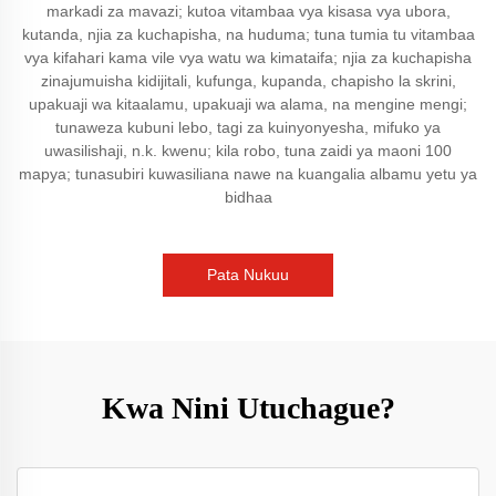
markadi za mavazi; kutoa vitambaa vya kisasa vya ubora,
kutanda, njia za kuchapisha, na huduma; tuna tumia tu vitambaa
vya kifahari kama vile vya watu wa kimataifa; njia za kuchapisha
zinajumuisha kidijitali, kufunga, kupanda, chapisho la skrini,
upakuaji wa kitaalamu, upakuaji wa alama, na mengine mengi;
tunaweza kubuni lebo, tagi za kuinyonyesha, mifuko ya
uwasilishaji, n.k. kwenu; kila robo, tuna zaidi ya maoni 100
mapya; tunasubiri kuwasiliana nawe na kuangalia albamu yetu ya
bidhaa
Pata Nukuu
Kwa Nini Utuchague?