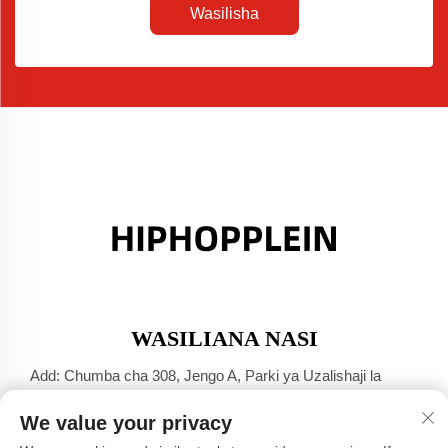
Wasilisha
WASILIANA NASI
Add: Chumba cha 308, Jengo A, Parki ya Uzalishaji la
Jinsha Port, Mji wa Dali, Foshan, Guangdong
We value your privacy
Simu:
+86-17304049586