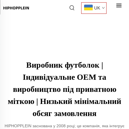
UK
Виробник футболок |
Індивідуальне OEM та
виробництво під приватною
міткою | Низький мінімальний
обсяг замовлення
HIPHOPPLEIN заснована у 2008 році; це компанія, яка інтегрує