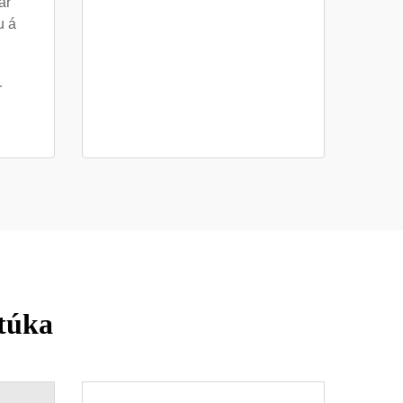
ar
u á
r
túka