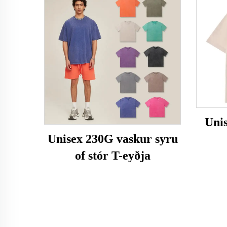
Uni
Unisex 230G vaskur syru
of stór T-eyðja