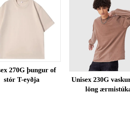
sex 270G þungur of
stór T-eyðja
Unisex 230G vaskur
löng ærmistúk