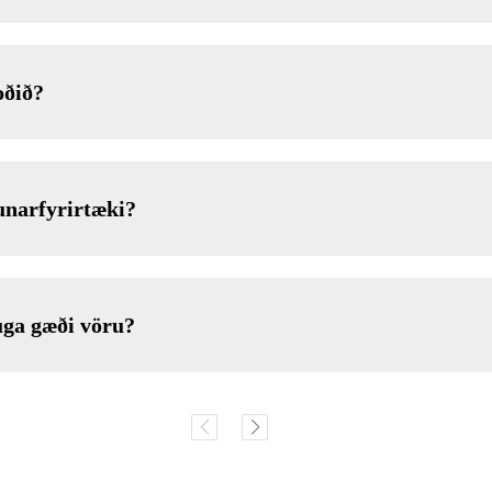
oðið?
unarfyrirtæki?
huga gæði vöru?