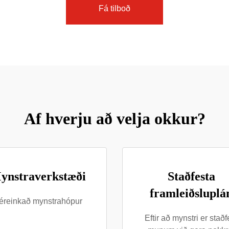
Fá tilboð
Af hverju að velja okkur?
ynstraverkstæði
Staðfesta
framleiðsluplá
éreinkað mynstrahópur
Eftir að mynstri er staðf