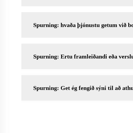
Spurning: hvaða þjónustu getum við b
Spurning: Ertu framleiðandi eða versl
Spurning: Get ég fengið sýni til að at