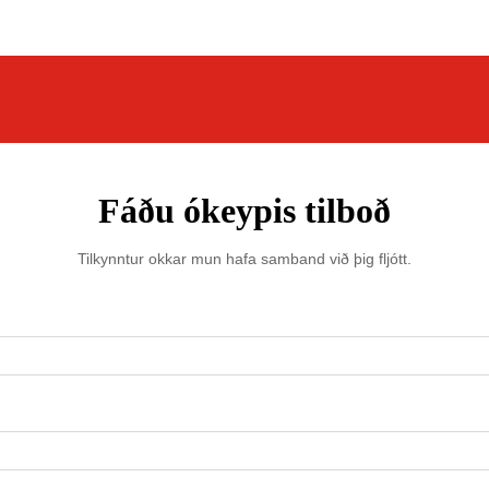
Fáðu ókeypis tilboð
Tilkynntur okkar mun hafa samband við þig fljótt.