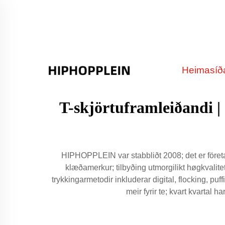
Heimasíð
T-skjörtuframleiðandi 
HIPHOPPLEIN var stabbliðt 2008; det er företak
klæðamerkur; tilbyðing utmorgilikt høgkvalite
trykkingarmetodir inkluderar digital, flocking, pu
meir fyrir te; kvart kvartal 