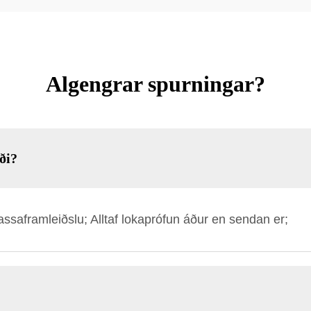
Algengrar spurningar?
ði?
 massaframleiðslu; Alltaf lokaprófun áður en sendan er;