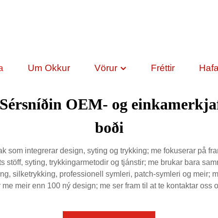
a
Um Okkur
Vörur
Fréttir
Haf
| Sérsníðin OEM- og einkamerkja
boði
 som integrerar design, syting og trykking; me fokuserar på framb
ts stöff, syting, trykkingarmetodir og tjánstir; me brukar bara s
ffing, silketrykking, professionell symleri, patch-symleri og me
har me meir enn 100 ný design; me ser fram til at te kontaktar oss