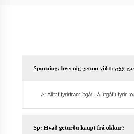
Spurning: hvernig getum við tryggt gæ
A: Alltaf fyrirframútgáfu á útgáfu fyrir
Sp: Hvað geturðu kaupt frá okkur?