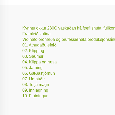
Kynntu okkur 230G vaskaðan hálftrefilshúfa, fullko
Framleiðslulína
Við hafð orðnæða og prufessiønala produksjonslínu, fr
01. Athugaðu efnið
02. Klipping
03. Saumur
04. Klippa og ræsa
05. Járning
06. Gæðastjórnun
07. Umbúðir
08. Telja magn
09. Innlagning
10. Flutningur