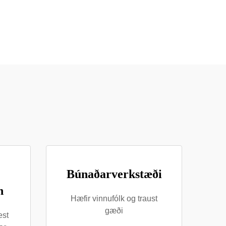
Búnaðarverkstæði
n
Hæfir vinnufólk og traust
gæði
est