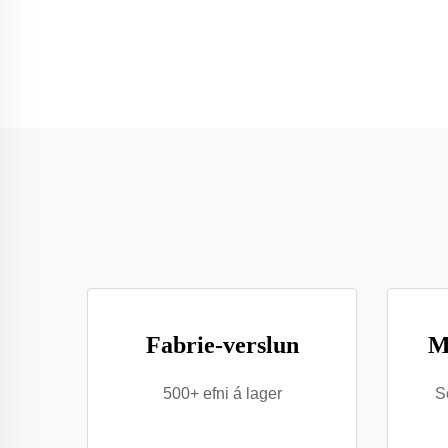
Fabrie-verslun
M
500+ efni á lager
S