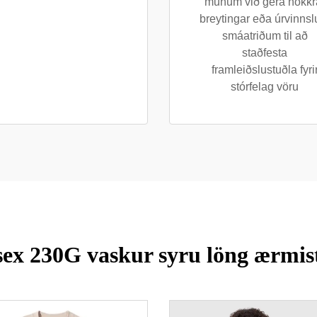
munum við gera nokkr
breytingar eða úrvinnsl
smáatriðum til að
staðfesta
framleiðslustuðla fyri
stórfelag vöru
sex 230G vaskur syru löng ærmis