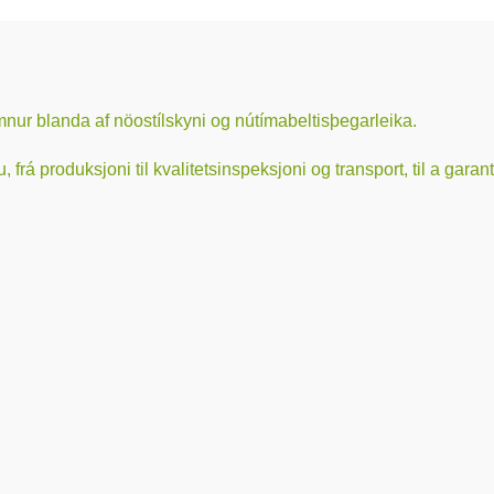
mnur blanda af nöostílskyni og nútímabeltisþegarleika.
á produksjoni til kvalitetsinspeksjoni og transport, til a garante