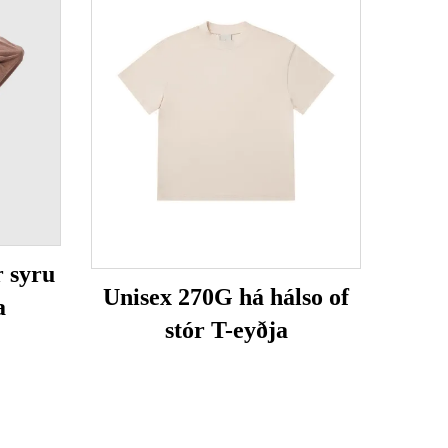
 syru
Unisex 270G há hálso of
a
stór T-eyðja