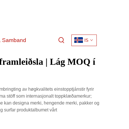
a Samband
IS
framleiðsla | Lág MOQ í
ringting av høgkvalitets einstopptjánstir fyrir
amma stöff som internasjonalt toppklæðamerkur;
ir; me kan designa merki, hengende merki, pakker og
 og surfar produktalbumet vårt