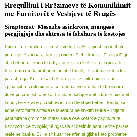
Rregullimi i Rrëzimeve të Komunikimit
me Furnitorët e Veshjeve të Rrugës
Simptomat: Mesazhe asinkrone, mungesë
përgjigjeje dhe shtresa të fshehura të kostojes
Punimi me furnitorët e veshjeve të rrugës shpesh do të thotë
përgjigje të vonuara, korrespondencë elektronike të paqartë që
shtrihet nëpër zona të ndryshme kohore dhe ato surpriza të
frustruara me faturat në minutat e fundit, të cilat askush nuk i
parashikoja. Kur mesazhet nuk janë të sinkronizuara mirë,
zgjedhjet e rëndësishme të materialeve mbeten të bllokuara
duke pritur input, dhe kur furnitorët kalojnë afatin kohor pas afati
kohor, tërë vijat e produkteve mund të shpërbëhen. Pastaj ka
edhe këto tarifa shtesë të fshehura në shikim të lirë – rritje të
papritura të çmimit të materialeve ose kostot e papritura të
transportit që zvogëlojnë ngadalë si besimin ashtu edhe paratë
reale në bankë. Duke shikuar më afër, të gjitha këto probleme