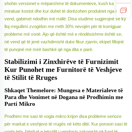
shohin versionet e mëparshme të dokumenteve, kush ka
miratuar kostot dhe kur duhet të dorëzohen produktet nga i njëjti
vend, gabimet ndodhin më rrallë. Disa studime sugjerojnë se ky
lloj rregullimi zvogëlon me rreth 30% nevojën për të korrigjuar
probleme më vonë. Ajo që është më e rëndësishme është se,
në vend që të jenë vazhdimisht duke fikur zjarrin, ekipet fillojnë
të punojnë më mirë bashkë që nga dita e parë.
Stabilizimi i Zinxhirëve të Furnizimit
Kur Punohet me Furnitorë të Veshjeve
të Stilit të Rruges
Shkaqet Themelore: Mungesa e Materialeve të
Para dhe Vonimet në Dogana në Prodhimin me
Parti Mikro
Prodhimi me sasi të vogla mikro krijon disa probleme serioze
për markat e veshjeve të rrugës në këto ditë. Kur porosin sasi të
vogla tela, fabrikat e tekstilit i vendosin zakonisht në fund të