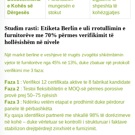
e Kohës së
mungesën e
shpeshta të
Dërgesës
stokut
kohëzgjatjes
Studim rasti: Etiketa Berlin e uli rrotullimin e
furnitorëve me 70% përmes verifikimit të
hollësishëm në nivele
Një markë berline e veshjeve të rrugës zvogëloi shkëmbimin
vjetor të furnitorëve nga 45% në 13%, duke zbatuar një protokoll
verifikimi me 3 faza:
Faza 1
: Verifikoi 12 certifikata aktive te 8 fabrikat kandidate
Faza 2
: Testoi fleksibilitetin e MOQ-së përmes porosive
provë prej 50–75 njësish
Faza 3
: Ndëriku vetëm etapat e prodhimit duke përdorur
panele të përbashkëta
Ky qasja identifikoi partnerë me shkallë 98% të dorëzimeve
në kohë – duke vërtetuar se kontrolli i strukturuar i faktave
stabilizon drejtpërdrejt zinxhirët e furnizimit.