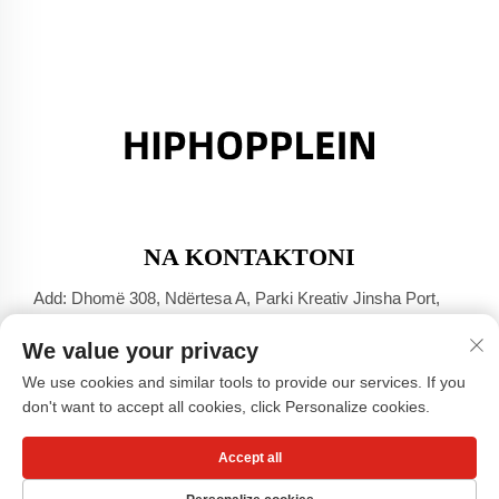
NA KONTAKTONI
Add: Dhomë 308, Ndërtesa A, Parki Kreativ Jinsha Port,
Qyteti Dali, Foshan, Guangdong
We value your privacy
Tel:
+86-17304049586
We use cookies and similar tools to provide our services. If you
E-mail:
[email protected]
don't want to accept all cookies, click Personalize cookies.
Accept all
Të drejtat e rezervuara © Guangzhou Xiaohongshu Clothing
Co., LTD -
Politika e Privatësisë