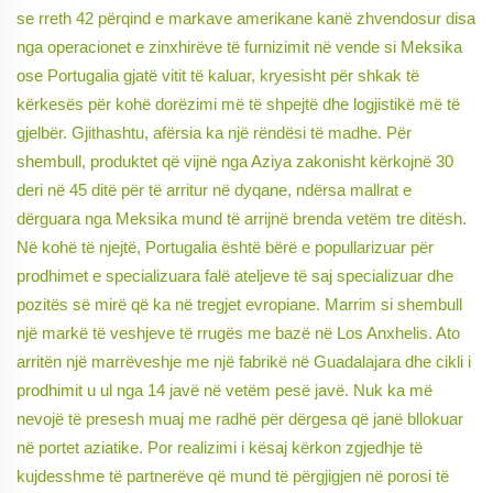
se rreth 42 përqind e markave amerikane kanë zhvendosur disa
nga operacionet e zinxhirëve të furnizimit në vende si Meksika
ose Portugalia gjatë vitit të kaluar, kryesisht për shkak të
kërkesës për kohë dorëzimi më të shpejtë dhe logjistikë më të
gjelbër. Gjithashtu, afërsia ka një rëndësi të madhe. Për
shembull, produktet që vijnë nga Aziya zakonisht kërkojnë 30
deri në 45 ditë për të arritur në dyqane, ndërsa mallrat e
dërguara nga Meksika mund të arrijnë brenda vetëm tre ditësh.
Në kohë të njejtë, Portugalia është bërë e popullarizuar për
prodhimet e specializuara falë ateljeve të saj specializuar dhe
pozitës së mirë që ka në tregjet evropiane. Marrim si shembull
një markë të veshjeve të rrugës me bazë në Los Anxhelis. Ato
arritën një marrëveshje me një fabrikë në Guadalajara dhe cikli i
prodhimit u ul nga 14 javë në vetëm pesë javë. Nuk ka më
nevojë të presesh muaj me radhë për dërgesa që janë bllokuar
në portet aziatike. Por realizimi i kësaj kërkon zgjedhje të
kujdesshme të partnerëve që mund të përgjigjen në porosi të