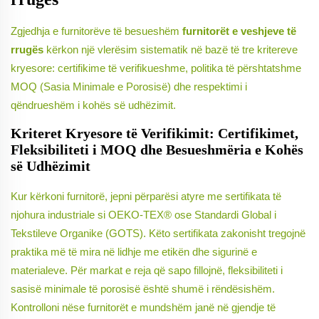
Zgjedhja e furnitorëve të besueshëm
furnitorët e veshjeve të
rrugës
kërkon një vlerësim sistematik në bazë të tre kritereve
kryesore: certifikime të verifikueshme, politika të përshtatshme
MOQ (Sasia Minimale e Porosisë) dhe respektimi i
qëndrueshëm i kohës së udhëzimit.
Kriteret Kryesore të Verifikimit: Certifikimet,
Fleksibiliteti i MOQ dhe Besueshmëria e Kohës
së Udhëzimit
Kur kërkoni furnitorë, jepni përparësi atyre me sertifikata të
njohura industriale si OEKO-TEX® ose Standardi Global i
Tekstileve Organike (GOTS). Këto sertifikata zakonisht tregojnë
praktika më të mira në lidhje me etikën dhe sigurinë e
materialeve. Për markat e reja që sapo fillojnë, fleksibiliteti i
sasisë minimale të porosisë është shumë i rëndësishëm.
Kontrolloni nëse furnitorët e mundshëm janë në gjendje të