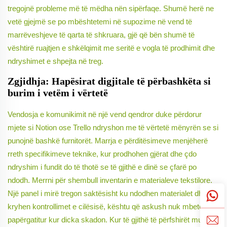
tregojnë probleme më të mëdha nën sipërfaqe. Shumë herë ne
vetë gjejmë se po mbështetemi në supozime në vend të
marrëveshjeve të qarta të shkruara, gjë që bën shumë të
vështirë ruajtjen e shkëlqimit me seritë e vogla të prodhimit dhe
ndryshimet e shpejta në treg.
Zgjidhja: Hapësirat digjitale të përbashkëta si
burim i vetëm i vërtetë
Vendosja e komunikimit në një vend qendror duke përdorur
mjete si Notion ose Trello ndryshon me të vërtetë mënyrën se si
punojnë bashkë furnitorët. Marrja e përditësimeve menjëherë
rreth specifikimeve teknike, kur prodhohen gjërat dhe çdo
ndryshim i fundit do të thotë se të gjithë e dinë se çfarë po
ndodh. Merrni për shembull inventarin e materialeve tekstilore.
Një panel i mirë tregon saktësisht ku ndodhen materialet dhe kur
kryhen kontrollimet e cilësisë, kështu që askush nuk mbetet i
papërgatitur kur dicka skadon. Kur të gjithë të përfshirët mund të