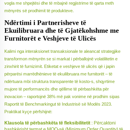
vogla me shpejtësi dhe të mbajnë regjistrime të qarta rreth
mënyrës së prodhimit të produkteve.
Ndërtimi i Partnerisheve të
Ekuilibruara dhe të Gjatëkohshme me
Furnitorët e Veshjeve të Ulicës
Kalimi nga interaksionet transaksionale te aleancat strategjike
transformon mënyrën se si markat i përballojnë volatilitetin e
zinxhirit të furnizimit. Etiketat e veshjeve të ulicës që i japin
përparësi marrëdhënieve të ekuilibruara me furnitorët – të
ndërtuara mbi struktura transparente të kosto-s, shqyrtime
mujore të performancës dhe qëllime të përbashkëta për
inovacion – raportojnë 38% më pak vonime në prodhim sipas
Raportit të Benchmarkingut të Industrisë së Modës 2023.
Praktikat kyçe përfshijnë:
Klausola të përbashkëta të fleksibilitetit
: Përcaktoni
bashkërisht termat e MOQ-së (Minimum Order Quantity) të