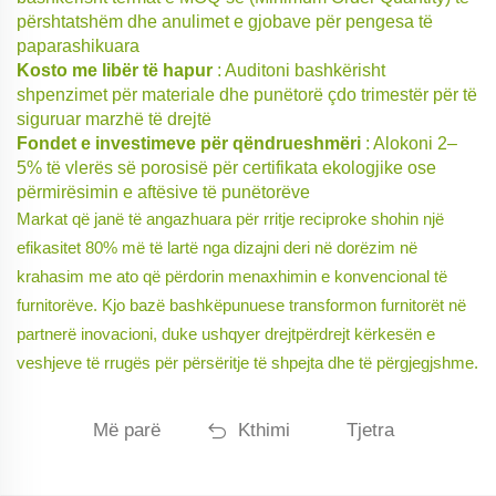
përshtatshëm dhe anulimet e gjobave për pengesa të
paparashikuara
Kosto me libër të hapur
: Auditoni bashkërisht
shpenzimet për materiale dhe punëtorë çdo trimestër për të
siguruar marzhë të drejtë
Fondet e investimeve për qëndrueshmëri
: Alokoni 2–
5% të vlerës së porosisë për certifikata ekologjike ose
përmirësimin e aftësive të punëtorëve
Markat që janë të angazhuara për rritje reciproke shohin një
efikasitet 80% më të lartë nga dizajni deri në dorëzim në
krahasim me ato që përdorin menaxhimin e konvencional të
furnitorëve. Kjo bazë bashkëpunuese transformon furnitorët në
partnerë inovacioni, duke ushqyer drejtpërdrejt kërkesën e
veshjeve të rrugës për përsëritje të shpejta dhe të përgjegjshme.
Më parë
Kthimi
Tjetra