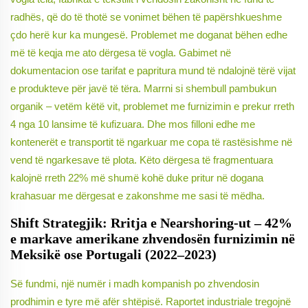
radhës, që do të thotë se vonimet bëhen të papërshkueshme
çdo herë kur ka mungesë. Problemet me doganat bëhen edhe
më të keqja me ato dërgesa të vogla. Gabimet në
dokumentacion ose tarifat e papritura mund të ndalojnë tërë vijat
e produkteve për javë të tëra. Marrni si shembull pambukun
organik – vetëm këtë vit, problemet me furnizimin e prekur rreth
4 nga 10 lansime të kufizuara. Dhe mos filloni edhe me
kontenerët e transportit të ngarkuar me copa të rastësishme në
vend të ngarkesave të plota. Këto dërgesa të fragmentuara
kalojnë rreth 22% më shumë kohë duke pritur në dogana
krahasuar me dërgesat e zakonshme me sasi të mëdha.
Shift Strategjik: Rritja e Nearshoring-ut – 42%
e markave amerikane zhvendosën furnizimin në
Meksikë ose Portugali (2022–2023)
Së fundmi, një numër i madh kompanish po zhvendosin
prodhimin e tyre më afër shtëpisë. Raportet industriale tregojnë