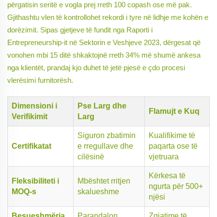
përgatisin seritë e vogla prej rreth 100 copash ose më pak.
Gjithashtu vlen të kontrollohet rekordi i tyre në lidhje me kohën e
dorëzimit. Sipas gjetjeve të fundit nga Raporti i
Entrepreneurship-it në Sektorin e Veshjeve 2023, dërgesat që
vonohen mbi 15 ditë shkaktojnë rreth 34% më shumë ankesa
nga klientët, prandaj kjo duhet të jetë pjesë e çdo procesi
vlerësimi furnitorësh.
Dimensioni i
Pse Larg dhe
Flamujt e Kuq
Verifikimit
Larg
Siguron zbatimin
Kualifikime të
Certifikatat
e rregullave dhe
paqarta ose të
cilësinë
vjetruara
Kërkesa të
Fleksibiliteti i
Mbështet rritjen
ngurta për 500+
MOQ-s
skalueshme
njësi
Besueshmëria
Parandalon
Zgjatime të