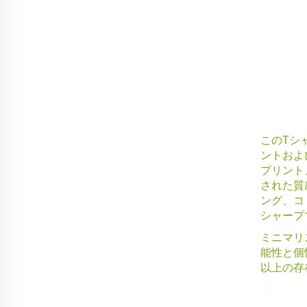
このTシ
ントおよ
プリント
された質
ング、コ
シャープ
ミニマリ
能性と個
以上の存