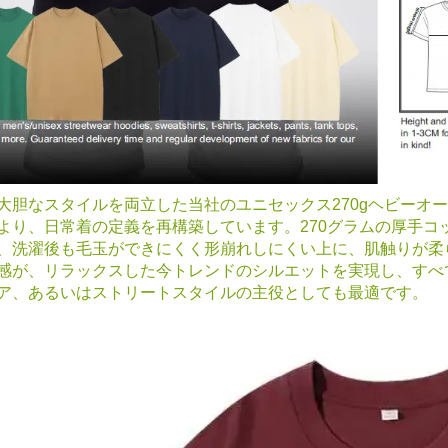
大胆なスタイルを両立した当社のユニセックス270gヘビーオ
より、日常着の定義を再構築しています。270グラムの厚手コ
、洗濯後も毛玉ができにくく形崩れしにくい上に、肌触りが柔
感が、リラックスした今トレンドのシルエットを実現し、すべ
ア、あるいはストリートスタイルの主役としても最適です。