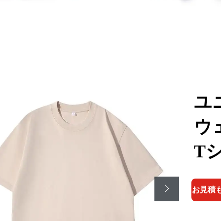
ユ
ウ
T
お見積