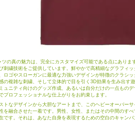
ャツの真の魅力は、完全にカスタマイズ可能である点にありま
び刺繍技術をご提供しています。鮮やかで高精細なグラフィッ
、ロゴやスローガンに最適な力強いデザインが特徴のクラシッ
感の複雑な刺繍、そして立体的で目を引く3D効果を生み出す
ミュニティ向けのグッズ作成、あるいは自分だけの一点ものデ
でプロフェッショナルな仕上がりをお約束します。
ストなデザインから大胆なアートまで、このヘビーオーバーサ
性を融合させた一着です。男性、女性、またはその中間のすべ
在です。それは、あなた自身を表現するための空白のキャンバ