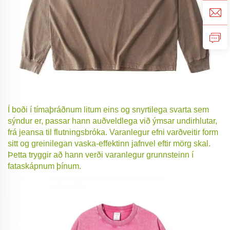
Í boði í tímaþráðnum litum eins og snyrtilega svarta sem
sýndur er, passar hann auðveldlega við ýmsar undirhlutar,
frá jeansa til flutningsbróka. Varanlegur efni varðveitir form
sitt og greinilegan vaska-effektinn jafnvel eftir mörg skal.
Þetta tryggir að hann verði varanlegur grunnsteinn í
fataskápnum þínum.