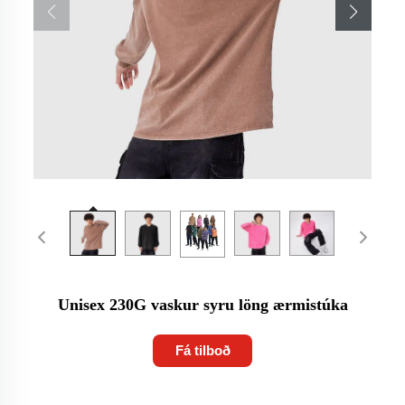
Unisex 230G vaskur syru löng ærmistúka
Fá tilboð