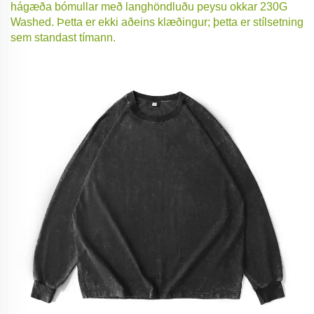
hágæða bómullar með langhöndluðu peysu okkar 230G
Washed. Þetta er ekki aðeins klæðingur; þetta er stílsetning
sem standast tímann.