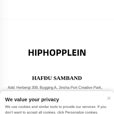
HAFÐU SAMBAND
Add: Herbergi 308, Bygging A, Jinsha Port Creative Park,
Dali-bær, Foshan, Guangdong
We value your privacy
Sími:
+86-17304049586
We use cookies and similar tools to provide our services. If you
Netfang:
[email protected]
don't want to accept all cookies, click Personalize cookies.