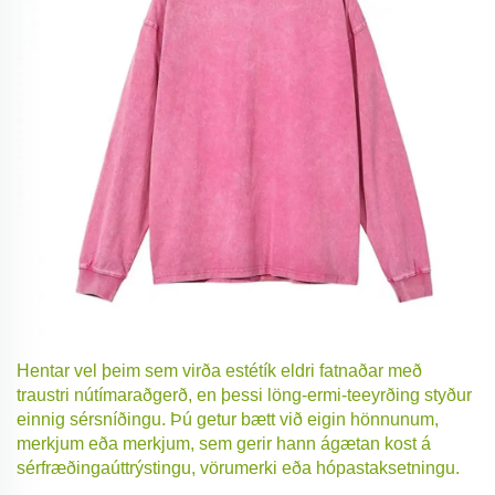
Hentar vel þeim sem virða estétík eldri fatnaðar með
traustri nútímaraðgerð, en þessi löng-ermi-teeyrðing styður
einnig sérsníðingu. Þú getur bætt við eigin hönnunum,
merkjum eða merkjum, sem gerir hann ágætan kost á
sérfræðingaúttrýstingu, vörumerki eða hópastaksetningu.