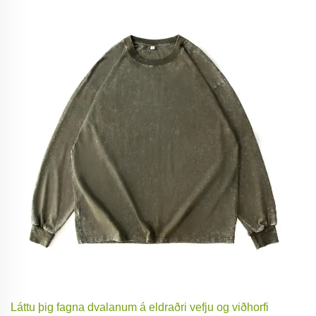
Láttu þig fagna dvalanum á eldraðri vefju og viðhorfi