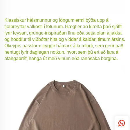
Klassískur hálsmunnur og löngum ermi býða upp á
fjölbreyttar valkosti í fötunum. Hægt er að klæða það sjálft
fyrir leysari, grunge-inspiraðan línu eða setja ofan á jakka
og hoddíur til viðbótar hita og víddar á kaldari tímum ársins.
Ókeypis passform tryggir hámark á komforti, sem gerir það
hentugt fyrir daglegan notkun, hvort sem þú ert að fara á
afangabréf, hanga út með vinum eða rannsaka borgina.