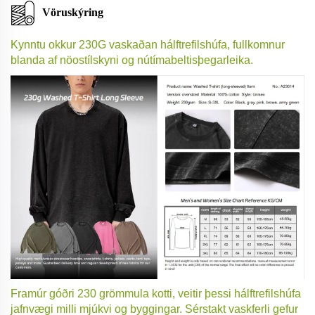
Vöruskýring
Kynntu okkur 230G vaskaðan hálftrefilshúfa, fullkomnur
blanda af nöostílskyni og nútímabeltisþegarleika.
Framúr góðri 230 grömmula kotti, veitir þessi hálftrefilshúfa
jafnvægi milli mjúkvi og byggingar. Sérstakt vaskferli gefur