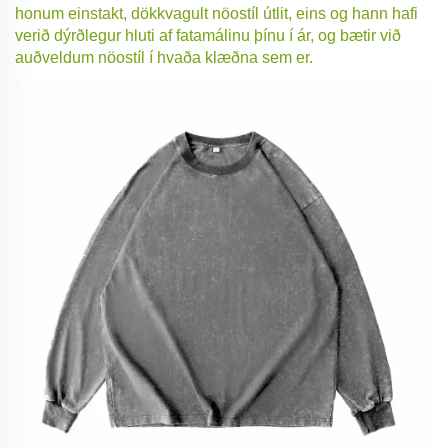
honum einstakt, dökkvagult nöostíl útlit, eins og hann hafi
verið dýrðlegur hluti af fatamálinu þínu í ár, og bætir við
auðveldum nöostíl í hvaða klæðna sem er.