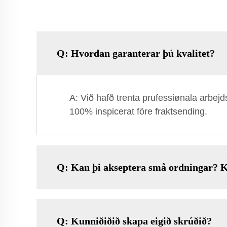
Q: Hvordan garanterar þú kvalitet?
A: Við hafð trenta prufessiønala arbej
100% inspicerat före fraktsending.
Q: Kan þi akseptera små ordningar? 
Q: Kunniðiðið skapa eigið skrúðið?