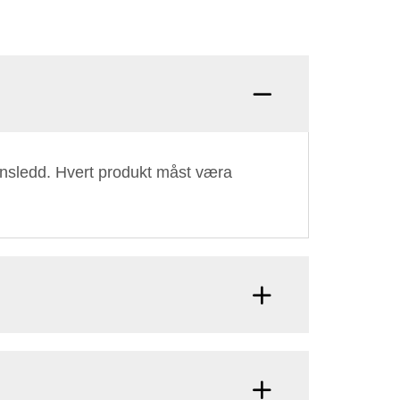
Spurni
jonsledd. Hvert produkt måst væra