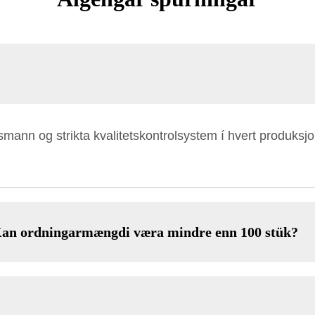
dsmann og strikta kvalitetskontrolsystem í hvert produks
Kan ordningarmængdi væra mindre enn 100 stük?