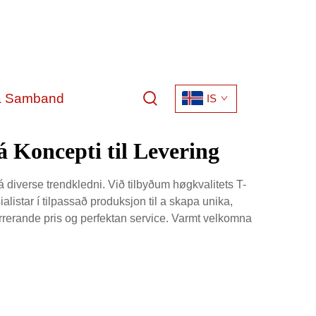
a Samband
IS
 Koncepti til Levering
á diverse trendkledni. Við tilbyðum høgkvalitets T-
listar í tilpassað produksjon til a skapa unika,
urrerande pris og perfektan service. Varmt velkomna