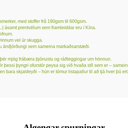
smerker, med stoffer frå 190gsm til 600gsm.
...) ásamt prentvélum sem framleiddar eru í Kína.
 efnum.
vinnum vel úr skugga.
erju ársfjórðungi sem sameina markaðsarstæði.
ta þér mjög frábæra þjónustu og ráðleggingar um hönnun.
ir þessi þyngri ofurstór peysa sig við hvaða stíl sem er – same
 en bara skjaldeyði – hún er tómur listapallur til að tjá hver þú ert
Algengar spurningar