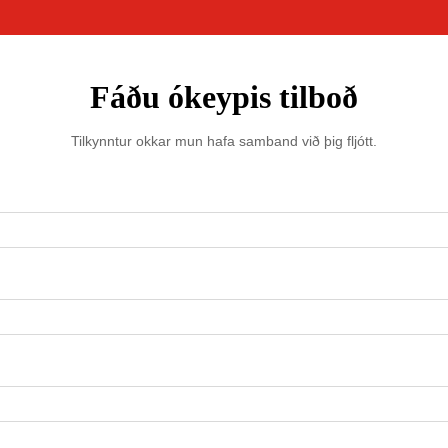
Fáðu ókeypis tilboð
Tilkynntur okkar mun hafa samband við þig fljótt.