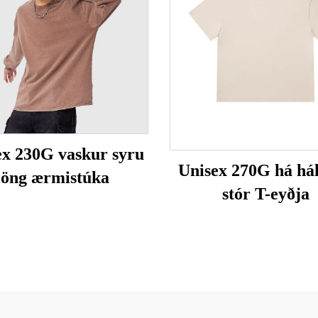
ex 230G vaskur syru
Unisex 270G há hál
löng ærmistúka
stór T-eyðja