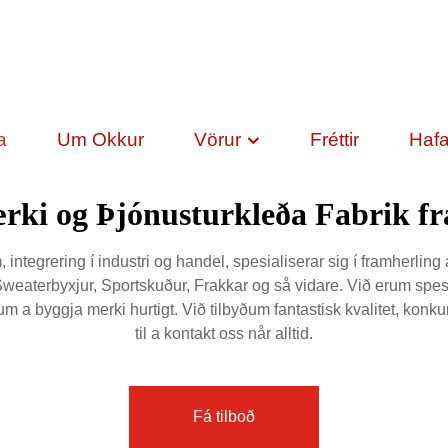
a
Um Okkur
Vörur
Fréttir
Haf
ki og Þjónusturkleða Fabrik frá
tegrering í industri og handel, spesialiserar sig í framherling 
Sweaterbyxjur, Sportskuður, Frakkar og så vidare. Við erum spesia
um a byggja merki hurtigt. Við tilbyðum fantastisk kvalitet, konk
til a kontakt oss når alltid.
Fá tilboð