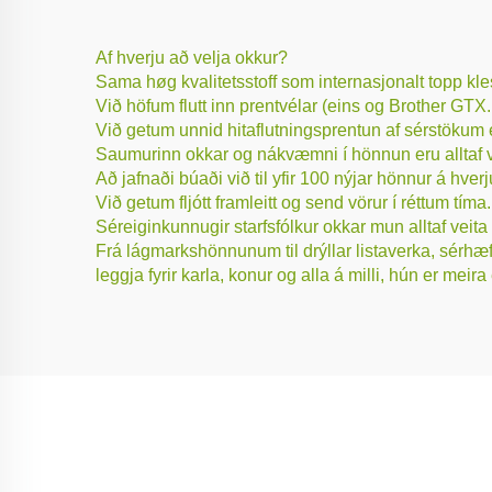
Af hverju að velja okkur?
Sama høg kvalitetsstoff som internasjonalt topp kle
Við höfum flutt inn prentvélar (eins og Brother GTX
Við getum unnid hitaflutningsprentun af sérstökum
Saumurinn okkar og nákvæmni í hönnun eru alltaf 
Að jafnaði búaði við til yfir 100 nýjar hönnur á hv
Við getum fljótt framleitt og send vörur í réttum tíma.
Séreiginkunnugir starfsfólkur okkar mun alltaf vei
Frá lágmarkshönnunum til drýllar listaverka, sérhæf
leggja fyrir karla, konur og alla á milli, hún er meira