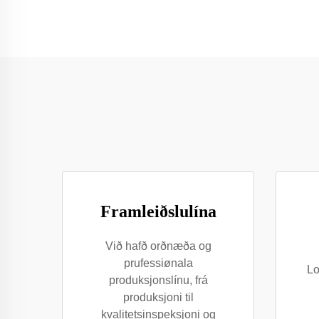
Framleiðslulína
Við hafð orðnæða og
prufessiønala
Lo
produksjonslínu, frá
produksjoni til
kvalitetsinspeksjoni og