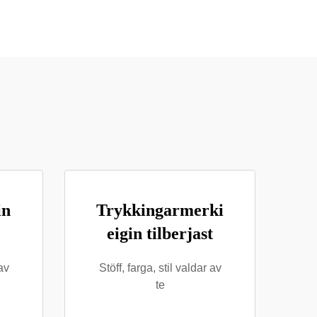
in
Trykkingarmerki
eigin tilberjast
 av
Stöff, farga, stil valdar av
te