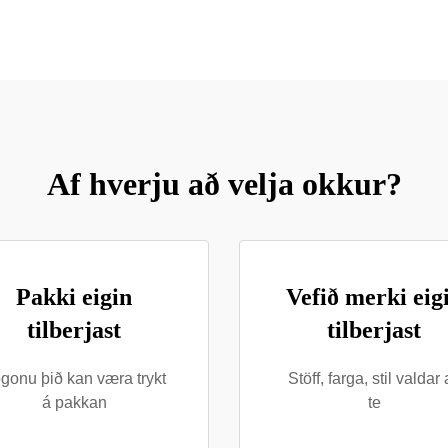
Af hverju að velja okkur?
Pakki eigin
Vefið merki eig
tilberjast
tilberjast
gonu þið kan væra trykt
Stöff, farga, stil valdar
á pakkan
te