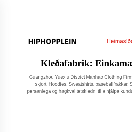
Heimasíð
Kleðafabrik: Einkamær
Guangzhou Yuexiu District Manhao Clothing Firm, in
skjort, Hoodies, Sweatshirts, baseballfrakkar, 
persønlega og høgkvalitetskledni til a hjálpa kund