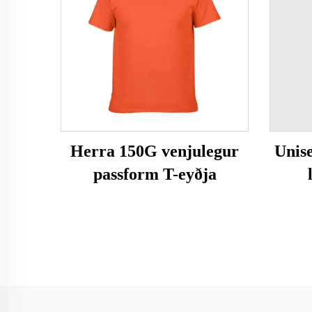
Herra 150G venjulegur
Unis
passform T-eyðja