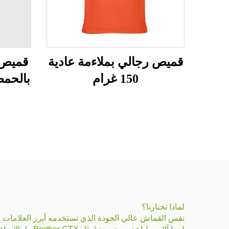
قميص رجالي بملاءمة عادية
قميص 
150 غرام
بالحمض ل
لماذا تختارنا؟
نفس القماش عالي الجودة الذي تستخدمه أبرز العلامات التجارية العال