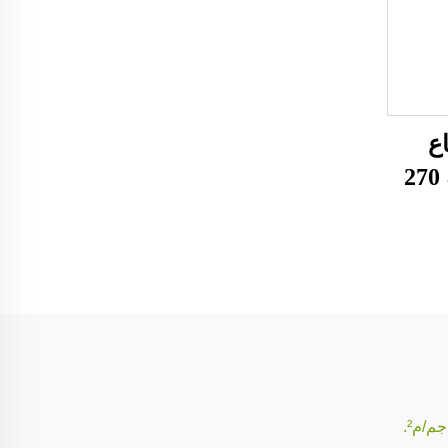
ع
للجنسين برقبة عالية 270