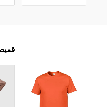
قميص ف