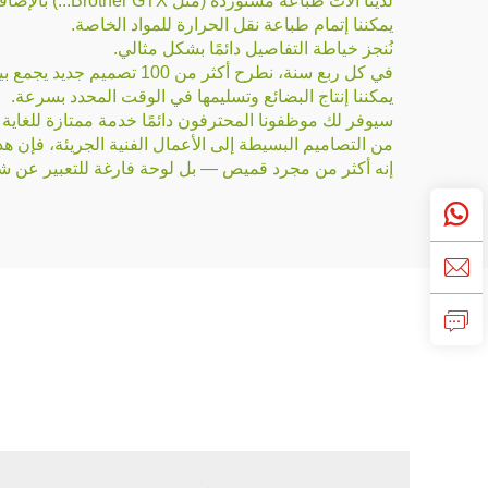
لدينا آلات طباعة مستوردة (مثل Brother GTX...) بالإضافة إلى آلات طباعة صينية الصنع.
يمكننا إتمام طباعة نقل الحرارة للمواد الخاصة.
نُنجز خياطة التفاصيل دائمًا بشكل مثالي.
في كل ربع سنة، نطرح أكثر من 100 تصميم جديد يجمع بين اتجاهات السوق.
يمكننا إنتاج البضائع وتسليمها في الوقت المحدد بسرعة.
سيوفر لك موظفونا المحترفون دائمًا خدمة ممتازة للغاية 
من التصاميم البسيطة إلى الأعمال الفنية الجريئة، فإن ه
إنه أكثر من مجرد قميص — بل لوحة فارغة للتعبير عن 