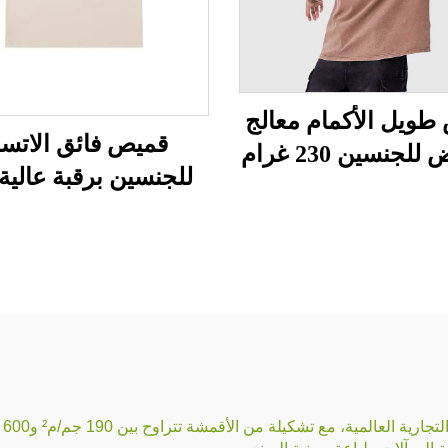
طويل الأكمام معالج
قميص فائق الاتسا
لجنسين 230 غرام
غرام
مية، مع تشكيلة من الأقمشة تتراوح بين 190 جم/م² و600 جم/م².