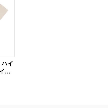
g ハイ
イズT