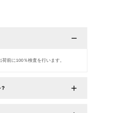
Q：品
荷前に100％検査を行います。
か？