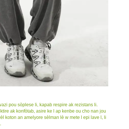
i pou sòplese li, kapab respire ak rezistans li.
ruktire ak konfòtab, asire ke l ap kenbe ou cho nan jou
rèl koton an amelyore sèlman lè w mete l epi lave l, li
.