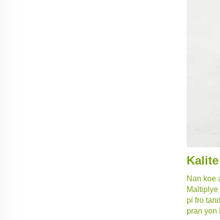
Kalit
Nan koe a
Maltiplye 
pi fro tan
pran yon 