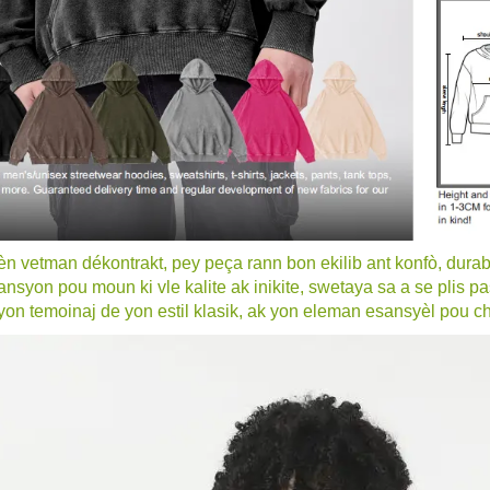
 vetman dékontrakt, pey peça rann bon ekilib ant konfò, durabi
tansyon pou moun ki vle kalite ak inikite, swetaya sa a se plis
yon temoinaj de yon estil klasik, ak yon eleman esansyèl pou c