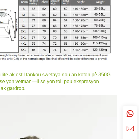
lite ak estil tankou swetaya nou an koton pè 350G
 pase yon vetman—li se yon toil pou ekspresyon
hak gardrob.