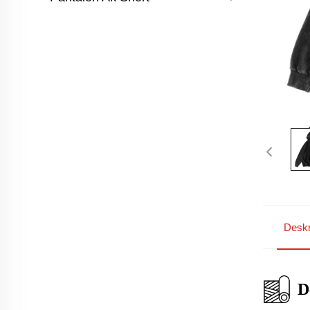
Deskr
D