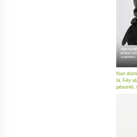
Nan domèn
la. Fèy a
pèsonèl, 