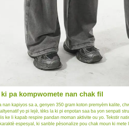
e ki pa kompwomete nan chak fil
 nan kapiyos sa a, genyen 350 gram koton premyèm kalite, chwaz
altyenatif yo pi lejè, tèks la ki pi enpotan saa ba yon senpati st
dis ke li kapab respire pandan moman aktivite ou yo. Tekstir nati
karaktè espesyal, ki sanble pèsonalize pou chak moun ki mete l