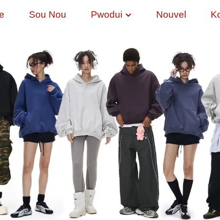
e
Sou Nou
Pwodui
Nouvel
K