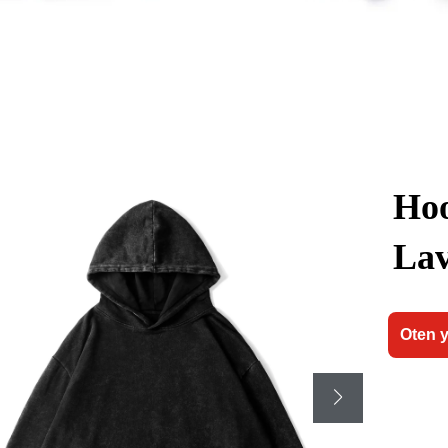
Hoo
Lav
Oten 