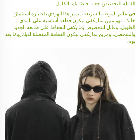
القابلة للتخصيص جعله خاصًا بك بالكامل.
في عالم الموضة السريعة، يتميز هذا الهودي باعتباره استثمارًا
خالدًا. فهو متين بما يكفي ليكون قطعة أساسية على المدى
الطويل، وقابل للتخصيص بما يكفي للحفاظ على طابعه الجديد
والشخصي، ومريح بما يكفي ليكون القطعة المفضلة لديك يومًا بعد
يوم.