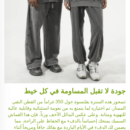
جودة لا تقبل المساومة في كل خيط
تتمحور هذه السترة بقلنسوة حول 350 غراماً من القطن النقي
الممتاز، تم اختياره لما يتمتع به من نعومة استثنائية وقابلية عالية
للتهوية ومتانة. وعلى عكس البدائل الأخف وزناً، فإن هذا القماش
السميك يمنحك إحساساً بالدفء مع الحفاظ على الراحة، مما
يضمن لك الدفء في الأيام الباردة مع بقائك جافاً ومريحاً أثناء