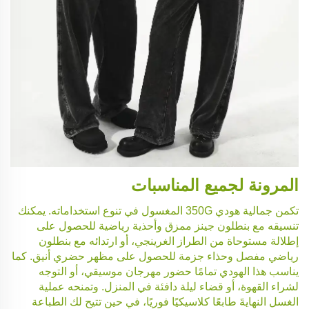
المرونة لجميع المناسبات
تكمن جمالية هودي 350G المغسول في تنوع استخداماته. يمكنك
تنسيقه مع بنطلون جينز ممزق وأحذية رياضية للحصول على
إطلالة مستوحاة من الطراز الغرينجي، أو ارتدائه مع بنطلون
رياضي مفصل وحذاء جزمة للحصول على مظهر حضري أنيق. كما
يناسب هذا الهودي تمامًا حضور مهرجان موسيقي، أو التوجه
لشراء القهوة، أو قضاء ليلة دافئة في المنزل. وتمنحه عملية
الغسل النهايةَ طابعًا كلاسيكيًا فوريًا، في حين تتيح لك الطباعة