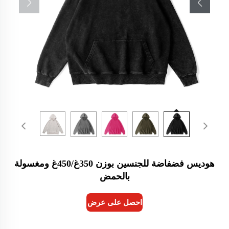
هوديس فضفاضة للجنسين بوزن 350غ/450غ ومغسولة
بالحمض
احصل على عرض أسعار