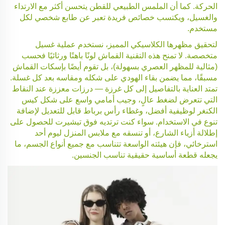
الحركة. كما أن الملمس الطبيعي للقطن يتحسن أكثر مع الارتداء
والغسيل، ويكتسب خصائص فريدة تعبر عن طابع شخصي لكل
مستخدم.
لتحقيق مظهرها الكلاسيكي المميز، نستخدم عملية غسيل
متخصصة. لا تمنح هذه التقنية القماش لونًا باهتًا ورثائيًا فحسب
(مثالية للمظهر العصري بسهولة)، بل تقوم أيضًا بإسكات القماش
مسبقًا، مما يضمن بقاء الهودي على شكله ومقاسه بعد كل غسلة.
تمتد العناية بالتفاصيل إلى كل غرزة — درزات معززة عند النقاط
التي تتعرض لضغط عالٍ، وجيب أمامي واسع على شكل كيس
الكنغر لوظيفية أفضل، وغطاء رأس برباط قابل للتعديل لإضافة
تنوع في الاستخدام. سواء كنت ترتديه فوق تيشيرت للحصول على
إطلالة أزياء الشارع، أو تنسقه مع ملابس المنزل ليوم أحد
استرخائي، فإن هيئته الواسعة تتناسب مع جميع أنواع الجسم، ما
يجعله قطعة أساسية حقيقية تناسب الجنسين.