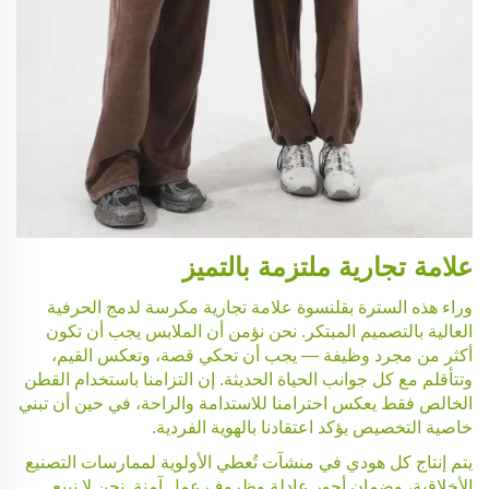
علامة تجارية ملتزمة بالتميز
وراء هذه السترة بقلنسوة علامة تجارية مكرسة لدمج الحرفية
العالية بالتصميم المبتكر. نحن نؤمن أن الملابس يجب أن تكون
أكثر من مجرد وظيفة — يجب أن تحكي قصة، وتعكس القيم،
وتتأقلم مع كل جوانب الحياة الحديثة. إن التزامنا باستخدام القطن
الخالص فقط يعكس احترامنا للاستدامة والراحة، في حين أن تبني
خاصية التخصيص يؤكد اعتقادنا بالهوية الفردية.
يتم إنتاج كل هودي في منشآت تُعطي الأولوية لممارسات التصنيع
الأخلاقية، وضمان أجور عادلة وظروف عمل آمنة. نحن لا نبيع