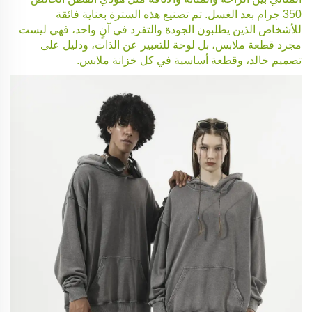
350 جرام بعد الغسل. تم تصنيع هذه السترة بعناية فائقة
للأشخاص الذين يطلبون الجودة والتفرد في آنٍ واحد، فهي ليست
مجرد قطعة ملابس، بل لوحة للتعبير عن الذات، ودليل على
تصميم خالد، وقطعة أساسية في كل خزانة ملابس.