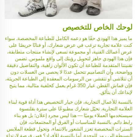
لوحك الخاص للتخصيص
ما يميز هذا الهودي حقًا هو دعمه الكامل للطباعة المخصصة. سواء
كنت علامة تجارية ترغب في عرض شعارك، أو فنانًا حريصًا على
عرض أعمالك الفنية، أو مجموعة تسعى لإنشاء منتجات متطابقة،
فإن هذا الهودي جاهز لتحويل رؤيتك إلى واقع ملموس. تضمن
تقنيتنا المتقدمة للطباعة أن تكون الألوان زاهية، والتفاصيل دقيقة
وواضحة، وأن التصاميم تتحمل عددًا لا يحصى من الغسلات دون
أن تتلاشى أو تتقشر. من الرسومات المعقدة إلى الطباعة الجريئة،
فإن قماش القطن عيار 350 غرام يعمل كخلفية مثالية، مما يتيح
لإبداعك أن يتألق.
بالنسبة للأعمال التجارية، فإن خيار التخصيص هذا أداة قوية لبناء
العلامة التجارية. تخيّل شعارك مطبوعًا على سترة بقلنسوة
سيستخدمها العملاء يوميًا — هذا ليس مجرد إعلان؛ بل هو بناء
رابط دائم. بالنسبة للمناسبات أو الفرق أو المجتمعات، فإن
السترات المخصصة تعزز الشعور بالانتماء، وتحول قطعة الملابس
البسيطة إلى رمز للوحدة. أما بالنسبة للأفراد؟ فهي فرصة لارتداء