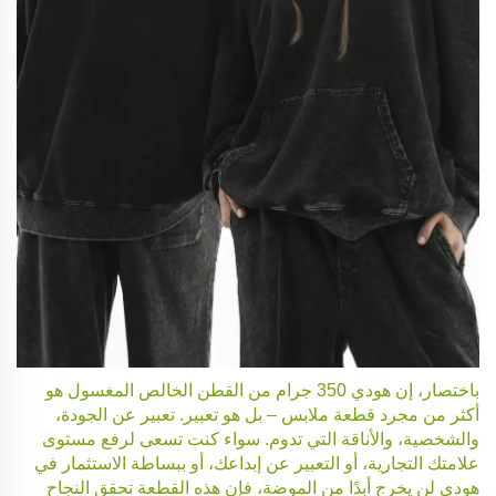
باختصار، إن هودي 350 جرام من القطن الخالص المغسول هو
أكثر من مجرد قطعة ملابس – بل هو تعبير. تعبير عن الجودة،
والشخصية، والأناقة التي تدوم. سواء كنت تسعى لرفع مستوى
علامتك التجارية، أو التعبير عن إبداعك، أو ببساطة الاستثمار في
هودي لن يخرج أبدًا من الموضة، فإن هذه القطعة تحقق النجاح