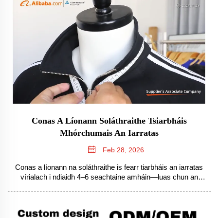
Conas A Líonann Soláthraithe Tsiarbháis
Mhórchumais An Iarratas
Feb 28, 2026
Conas a líonann na soláthraithe is fearr tiarbháis an iarratas
vírialach i ndiaidh 4–6 seachtaine amháin—luas chun an
mhargaidh, MOQs leibhéalaithe, stoc AI, agus loighistíocht
thiontaithe. Roghnaigh do chainéad supply anois.