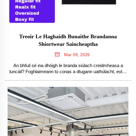
Treoir Le Haghaidh Bunaithe Brandanna
Shiortwear Saincheaptha
Mar 09, 2026
An bhfuil sé ina dhóigh le branda siúlach creidmheasa a
luncáil? Foghlaimeann tú conas a dtugann uathúlacht, eolas
ar iompar Ghinéas Z agus straitéis bunaithe ar scagadh
tionscnaimh fíorthrácht. Tosaigh ar thógáil anois.