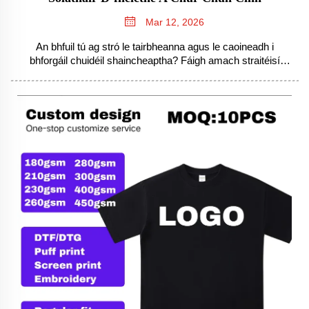
Mar 12, 2026
An bhfuil tú ag stró le tairbheanna agus le caoineadh i
bhforgáil chuidéil shaincheaptha? Fáigh amach straitéisí
ceannaireachta soláthair cumhachtaithe ag an AI a
laghdaíonn caoineadh an fhabraic faoi 20%, a laghdaíonn an
t-éagmais stoc faoi 34%, agus a luasann an t-ullmhú. Faigh
an treoir iomlán anois.