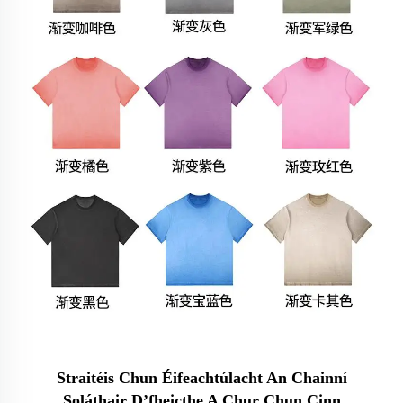
Straitéis Chun Éifeachtúlacht An Chainní
Soláthair D’fheicthe A Chur Chun Cinn