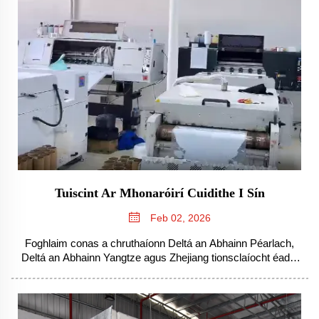
Tuiscint Ar Mhonaróirí Cuidithe I Sín
Feb 02, 2026
Foghlaim conas a chruthaíonn Deltá an Abhainn Péarlach,
Deltá an Abhainn Yangtze agus Zhejiang tionsclaíocht éadaí
—agus roghnaigh comhpháirtí OEM nó ODM cheart do
fhorbairt do bhranda. Faigh inspéiseach bunaithe ar shonraí.