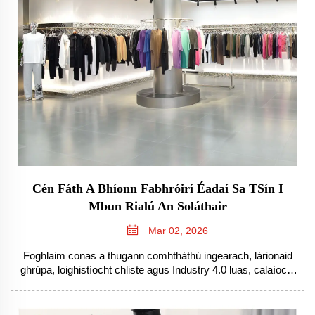
Cén Fáth A Bhíonn Fabhróirí Éadaí Sa TSín I
Mbun Rialú An Soláthair
Mar 02, 2026
Foghlaim conas a thugann comhtháthú ingearach, lárionaid
ghrúpa, loighistíocht chliste agus Industry 4.0 luas, calaíocht
agus scála neamhghnách do thionscadalaithe éadaí na Síne.
Foghlaim na n-ábhar príomhúil.