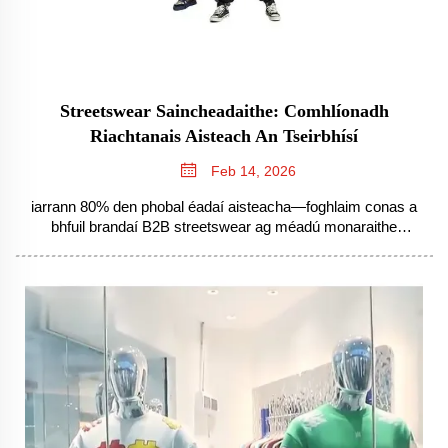
Streetswear Saincheadaithe: Comhlíonadh
Riachtanais Aisteach An Tseirbhísí
Feb 14, 2026
iarrann 80% den phobal éadaí aisteacha—foghlaim conas a
bhfuil brandaí B2B streetswear ag méadú monaraithe
saincheadaithe fíorleathan le haghaidh aiceanta, monarú
áitiúil agus díolú intinne. Faigh an leabhar treorach.