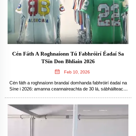
Cén Fáth A Roghnaíonn Tú Fabhróirí Éadaí Sa
TSín Don Bhliain 2026
Feb 10, 2026
Cén fáth a roghnaíonn brandaí domhanda fabhróirí éadaí na
Síne i 2026: amanna ceannaireachta de 30 lá, sábháilteacht
chláir 15–28%, in-éagothrocht bunaithe ar AI agus
solúbthacht micre-bhuisce. Foghlaimeann tú na buntáistí ó
thús go dtí deireadh.