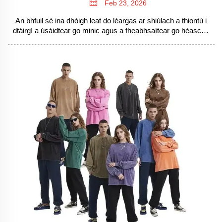
Feb 23, 2026
An bhfuil sé ina dhóigh leat do léargas ar shiúlach a thiontú i
dtáirgí a úsáidtear go minic agus a fheabhsaítear go héasca?
Foghlaimeann tú an fhrémhchóras 5 céime a bhfuil tuairimí
againn air — dearadh do bhrandaí agus do dheartháirí
dearadóirí. Tosaigh anois.