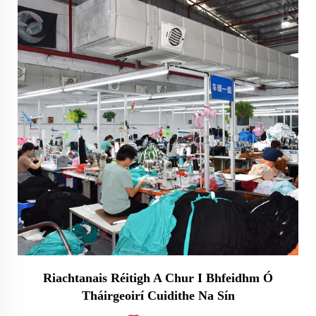
Riachtanais Réitigh A Chur I Bhfeidhm Ó
Tháirgeoirí Cuidithe Na Sín