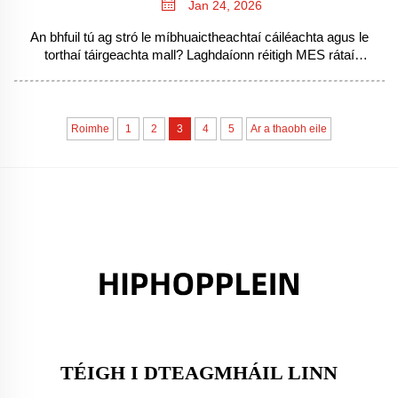
Jan 24, 2026
An bhfuil tú ag stró le míbhuaictheachtaí cáiléachta agus le
torthaí táirgeachta mall? Laghdaíonn réitigh MES rátaí
míbhuaictheachtaí cuidithe faoi 25% agus luasann siad
líonadh ordú faoi 30%. Foghlaime conas a bhaintear
bunaiteanna domhanda ag fabhracha na Sín.
Roimhe
1
2
3
4
5
Ar a thaobh eile
TÉIGH I DTEAGMHÁIL LINN