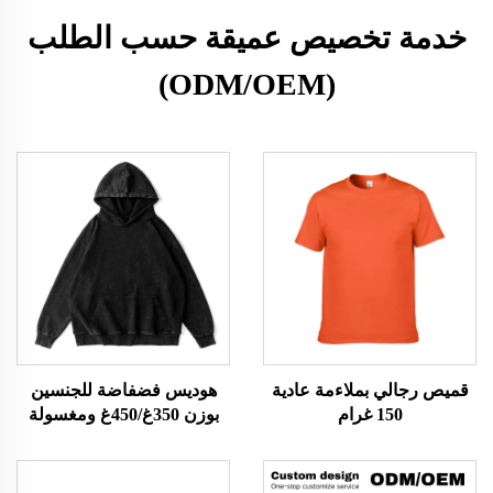
خدمة تخصيص عميقة حسب الطلب
(ODM/OEM)
قميص رجالي بملاءمة عادية
هوديس فضفاضة للجنسين
150 غرام
بوزن 350غ/450غ ومغسولة
بالحمض