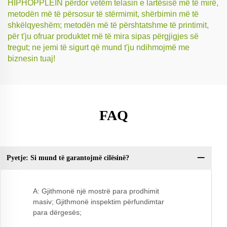
HIPHOPPLEIN përdor vetëm telasin e lartësisë më të mirë,
metodën më të përsosur të stërmimit, shërbimin më të
shkëlqyeshëm; metodën më të përshtatshme të printimit,
për t'ju ofruar produktet më të mira sipas përgjigjes së
tregut; ne jemi të sigurt që mund t'ju ndihmojmë me
biznesin tuaj!
FAQ
Pyetje: Si mund të garantojmë cilësinë?
Py
A: Gjithmonë një mostrë para prodhimit
masiv; Gjithmonë inspektim përfundimtar
para dërgesës;