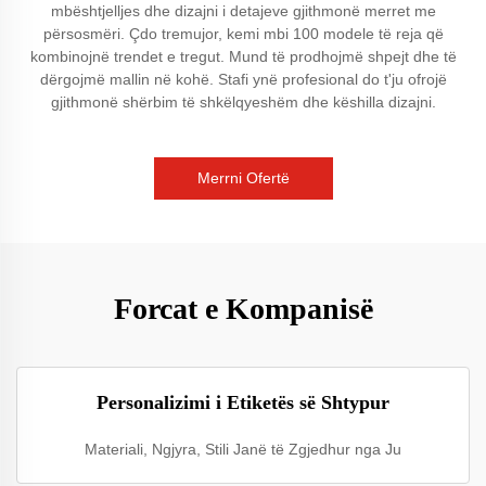
mbështjelljes dhe dizajni i detajeve gjithmonë merret me
përsosmëri. Çdo tremujor, kemi mbi 100 modele të reja që
kombinojnë trendet e tregut. Mund të prodhojmë shpejt dhe të
dërgojmë mallin në kohë. Stafi ynë profesional do t'ju ofrojë
gjithmonë shërbim të shkëlqyeshëm dhe këshilla dizajni.
Merrni Ofertë
Forcat e Kompanisë
Personalizimi i Etiketës së Shtypur
Materiali, Ngjyra, Stili Janë të Zgjedhur nga Ju