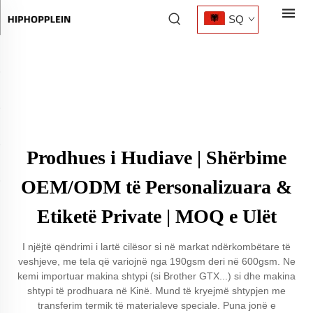
SQ
Prodhues i Hudiave | Shërbime
OEM/ODM të Personalizuara &
Etiketë Private | MOQ e Ulët
I njëjtë qëndrimi i lartë cilësor si në markat ndërkombëtare të
veshjeve, me tela që variojnë nga 190gsm deri në 600gsm. Ne
kemi importuar makina shtypi (si Brother GTX...) si dhe makina
shtypi të prodhuara në Kinë. Mund të kryejmë shtypjen me
transferim termik të materialeve speciale. Puna jonë e