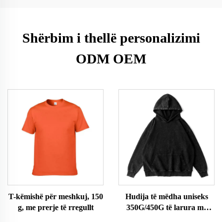
Shërbim i thellë personalizimi
ODM OEM
T-këmishë për meshkuj, 150
Hudija të mëdha uniseks
g, me prerje të rregullt
350G/450G të larura me
acid