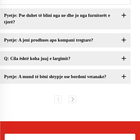
Pyetje: Pse duhet të blini nga ne dhe jo nga furnitorët e
tjerë?
Pyetje: A jeni prodhues apo kompani tregtare?
Q: Cila është koha juaj e largimit?
Pyetje: A mund të bëni shtypje ose bordoni vetanake?