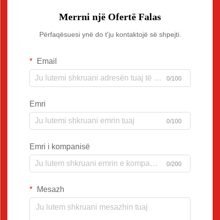
Merrni një Ofertë Falas
Përfaqësuesi ynë do t'ju kontaktojë së shpejti.
Email
0/100
Emri
0/100
Emri i kompanisë
0/200
Mesazh