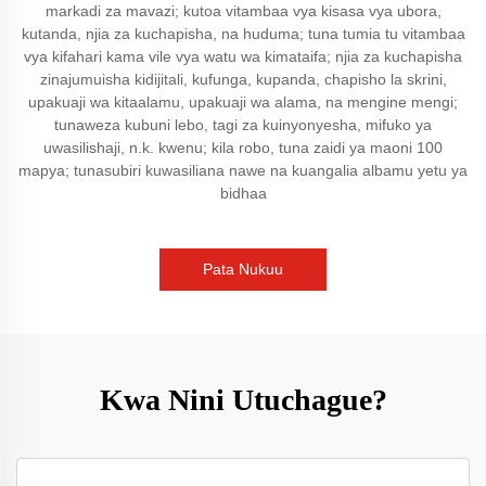
markadi za mavazi; kutoa vitambaa vya kisasa vya ubora,
kutanda, njia za kuchapisha, na huduma; tuna tumia tu vitambaa
vya kifahari kama vile vya watu wa kimataifa; njia za kuchapisha
zinajumuisha kidijitali, kufunga, kupanda, chapisho la skrini,
upakuaji wa kitaalamu, upakuaji wa alama, na mengine mengi;
tunaweza kubuni lebo, tagi za kuinyonyesha, mifuko ya
uwasilishaji, n.k. kwenu; kila robo, tuna zaidi ya maoni 100
mapya; tunasubiri kuwasiliana nawe na kuangalia albamu yetu ya
bidhaa
Pata Nukuu
Kwa Nini Utuchague?