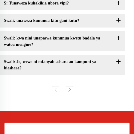
S: Tunaweza kuhakikia ubora vipi?
Swali: unaweza kununua kitu gani kutu?
Swali: kwa nini unapaswa kununua kwetu badala ya
watoa mengine?
Swali: Je, wewe ni mfanyabiashara au kampuni ya
biashara?