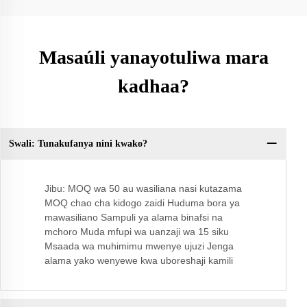
Masaúli yanayotuliwa mara
kadhaa?
Swali: Tunakufanya nini kwako?
Sw
Jibu: MOQ wa 50 au wasiliana nasi kutazama
MOQ chao cha kidogo zaidi Huduma bora ya
mawasiliano Sampuli ya alama binafsi na
mchoro Muda mfupi wa uanzaji wa 15 siku
Msaada wa muhimimu mwenye ujuzi Jenga
alama yako wenyewe kwa uboreshaji kamili