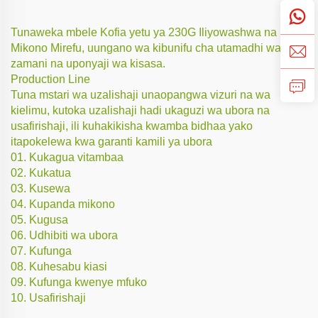
Tunaweka mbele Kofia yetu ya 230G Iliyowashwa na
Mikono Mirefu, uungano wa kibunifu cha utamadhi wa
zamani na uponyaji wa kisasa.
Production Line
Tuna mstari wa uzalishaji unaopangwa vizuri na wa
kielimu, kutoka uzalishaji hadi ukaguzi wa ubora na
usafirishaji, ili kuhakikisha kwamba bidhaa yako
itapokelewa kwa garanti kamili ya ubora
01. Kukagua vitambaa
02. Kukatua
03. Kusewa
04. Kupanda mikono
05. Kugusa
06. Udhibiti wa ubora
07. Kufunga
08. Kuhesabu kiasi
09. Kufunga kwenye mfuko
10. Usafirishaji