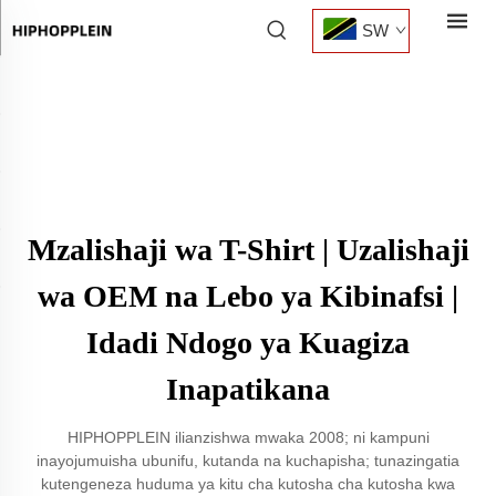
SW
Mzalishaji wa T-Shirt | Uzalishaji
wa OEM na Lebo ya Kibinafsi |
Idadi Ndogo ya Kuagiza
Inapatikana
HIPHOPPLEIN ilianzishwa mwaka 2008; ni kampuni
inayojumuisha ubunifu, kutanda na kuchapisha; tunazingatia
kutengeneza huduma ya kitu cha kutosha cha kutosha kwa