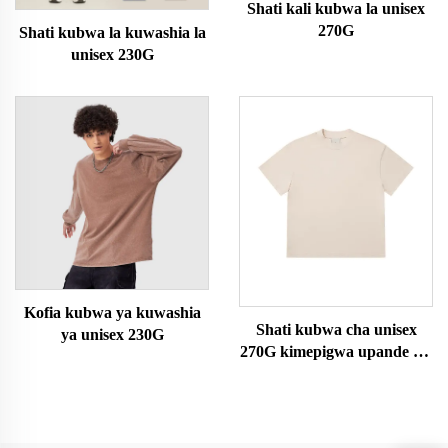
Shati kali kubwa la unisex
270G
Shati kubwa la kuwashia la
unisex 230G
Kofia kubwa ya kuwashia
Shati kubwa cha unisex
ya unisex 230G
270G kimepigwa upande wa
juu