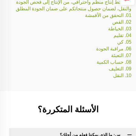
لدينا خط إنتاج منظم واحترافي، من الإنتاج إلى فحص الجودة
والنقل، لضمان حصول منتجاتكم على ضمان الجودة المطلق
01. التحقق من الأقمشة
02. القص
03. الخياطة
04. تقليم
05. كي
06. مراقبة الجودة
07. التعبئة
08. حساب الكمية
09. التغليف
10. النقل
الأسئلة المتكررة؟
س: ما الذي يمكننا فعله من أجلك؟