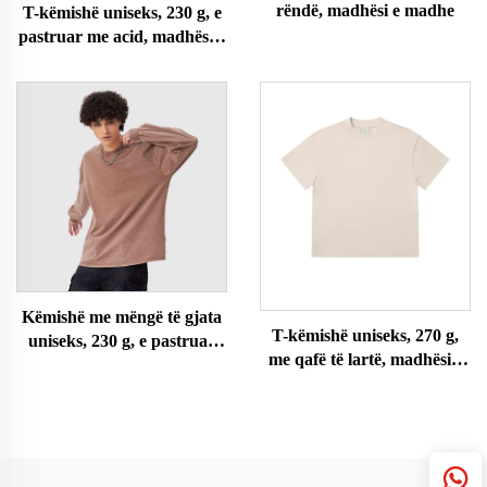
rëndë, madhësi e madhe
T-këmishë uniseks, 230 g, e
pastruar me acid, madhësi e
madhe
Këmishë me mëngë të gjata
T-këmishë uniseks, 270 g,
uniseks, 230 g, e pastruar
me qafë të lartë, madhësi e
me acid
madhe