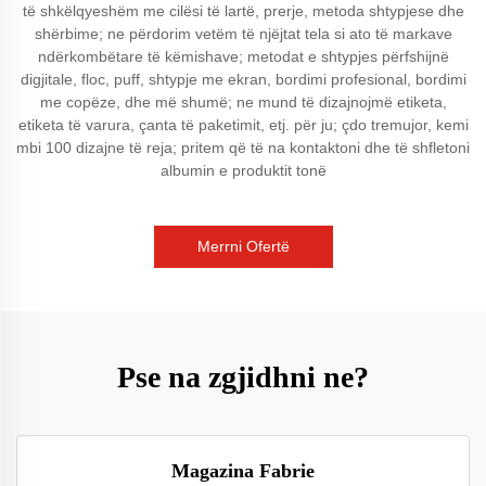
të shkëlqyeshëm me cilësi të lartë, prerje, metoda shtypjese dhe
shërbime; ne përdorim vetëm të njëjtat tela si ato të markave
ndërkombëtare të këmishave; metodat e shtypjes përfshijnë
digjitale, floc, puff, shtypje me ekran, bordimi profesional, bordimi
me copëze, dhe më shumë; ne mund të dizajnojmë etiketa,
etiketa të varura, çanta të paketimit, etj. për ju; çdo tremujor, kemi
mbi 100 dizajne të reja; pritem që të na kontaktoni dhe të shfletoni
albumin e produktit tonë
Merrni Ofertë
Pse na zgjidhni ne?
Magazina Fabrie