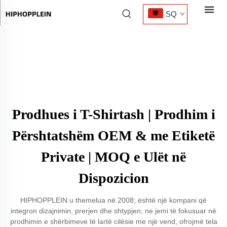
SQ
Prodhues i T-Shirtash | Prodhim i
Përshtatshëm OEM & me Etiketë
Private | MOQ e Ulët në
Dispozicion
HIPHOPPLEIN u themelua në 2008; është një kompani që
integron dizajnimin, prerjen dhe shtypjen; ne jemi të fokusuar në
prodhimin e shërbimeve të lartë cilësie me një vend; ofrojmë tela