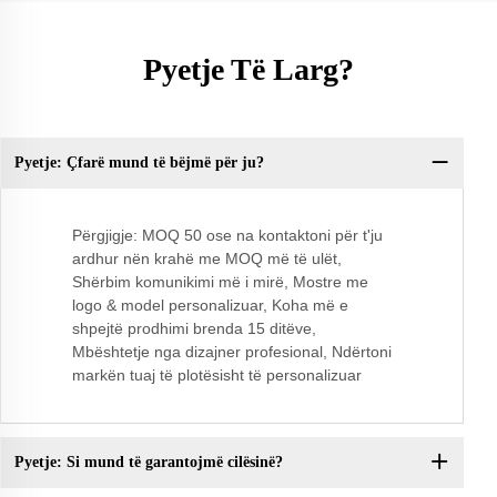
Pyetje Të Larg?
Pyetje: Çfarë mund të bëjmë për ju?
Q:
Përgjigje: MOQ 50 ose na kontaktoni për t'ju
ardhur nën krahë me MOQ më të ulët,
Shërbim komunikimi më i mirë, Mostre me
logo & model personalizuar, Koha më e
shpejtë prodhimi brenda 15 ditëve,
Mbështetje nga dizajner profesional, Ndërtoni
markën tuaj të plotësisht të personalizuar
Pyetje: Si mund të garantojmë cilësinë?