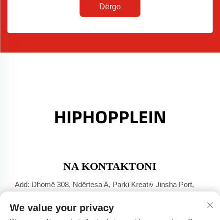
Dërgo
NA KONTAKTONI
Add: Dhomë 308, Ndërtesa A, Parki Kreativ Jinsha Port,
Qyteti Dali, Foshan, Guangdong
We value your privacy
Tel:
+86-17304049586