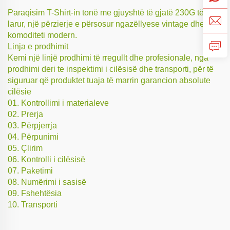
Paraqisim T-Shirt-in tonë me gjuyshtë të gjatë 230G të
larur, një përzierje e përsosur ngazëllyese vintage dhe
komoditeti modern.
Linja e prodhimit
Kemi një linjë prodhimi të rregullt dhe profesionale, nga
prodhimi deri te inspektimi i cilësisë dhe transporti, për të
siguruar që produktet tuaja të marrin garancion absolute
cilësie
01. Kontrollimi i materialeve
02. Prerja
03. Përpjerrja
04. Përpunimi
05. Çlirim
06. Kontrolli i cilësisë
07. Paketimi
08. Numërimi i sasisë
09. Fshehtësia
10. Transporti