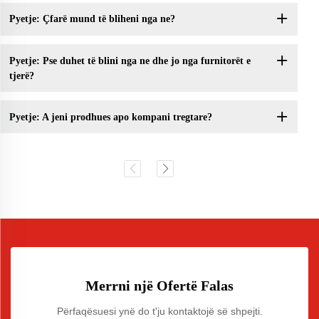
Pyetje: Çfarë mund të bliheni nga ne?
Pyetje: Pse duhet të blini nga ne dhe jo nga furnitorët e
tjerë?
Pyetje: A jeni prodhues apo kompani tregtare?
Merrni një Ofertë Falas
Përfaqësuesi ynë do t'ju kontaktojë së shpejti.