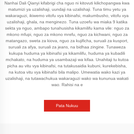
Nanhai Dali Qianyi kifabrigi cha nguo ni kitovuti kilichopangwa kwa
matumizi ya uzalishaji, uundaji na uzalishaji. Tuna timu yetu ya
wakaraguzi, ikiwemo vitofu vya kibinafsi, makumbusho, vitofu vya
uzalishaji, ghala, na menginezo. Tuna uzoefu wa miaka 9 katika
sekta ya nguo, ambapo tunahusisha kikamilifu kama vile: nguo za
mkono mfupi, nguo za mkono mrefu, nguo za kichwani, nguo za
matangazo, sweta za kiova, nguo za kujificha, suruali za kusport,
suruali za afya, suruali za jeans, na bidhaa zingine. Tunaweza
kukupa huduma ya kibinafsi ya kikamilifu, huduma ya kubadili
mchakato, na huduma ya usambazaji wa kifaa. Unahitaji tu kutoa
picha au vitu vya kibinafsi, na tutakusaidia kubuni, kurekebisha,
na kutoa vitu vya kibinafsi bila malipo. Umewatia wako kazi ya
uzalishaji, na tutawachukua wakaraguzi wako wa kununua wakati
wao. Rahisi na e
Pata Nukuu