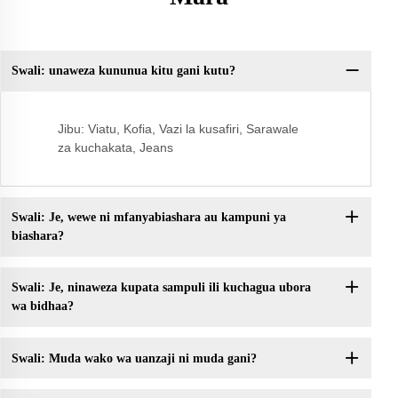
Swali: unaweza kununua kitu gani kutu?
S:
kw
Jibu: Viatu, Kofia, Vazi la kusafiri, Sarawale
za kuchakata, Jeans
Swali: Je, wewe ni mfanyabiashara au kampuni ya
biashara?
Swali: Je, ninaweza kupata sampuli ili kuchagua ubora
wa bidhaa?
Swali: Muda wako wa uanzaji ni muda gani?