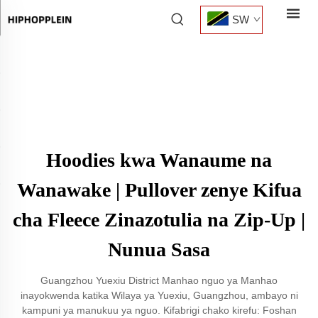
SW
Hoodies kwa Wanaume na
Wanawake | Pullover zenye Kifua
cha Fleece Zinazotulia na Zip-Up |
Nunua Sasa
Guangzhou Yuexiu District Manhao nguo ya Manhao
inayokwenda katika Wilaya ya Yuexiu, Guangzhou, ambayo ni
kampuni ya manukuu ya nguo. Kifabrigi chako kirefu: Foshan