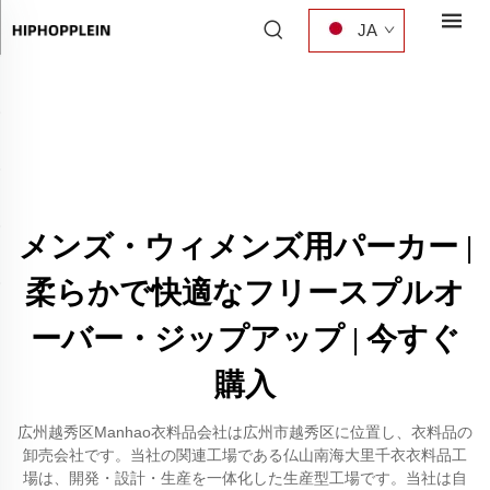
JA
メンズ・ウィメンズ用パーカー |
柔らかで快適なフリースプルオ
ーバー・ジップアップ | 今すぐ
購入
広州越秀区Manhao衣料品会社は広州市越秀区に位置し、衣料品の
卸売会社です。当社の関連工場である仏山南海大里千衣衣料品工
場は、開発・設計・生産を一体化した生産型工場です。当社は自