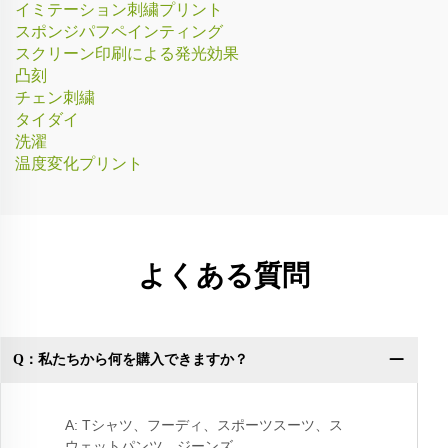
イミテーション刺繍プリント
スポンジパフペインティング
スクリーン印刷による発光効果
凸刻
チェン刺繍
タイダイ
洗濯
温度変化プリント
よくある質問
Q：私たちから何を購入できますか？
Q
A: Tシャツ、フーディ、スポーツスーツ、ス
ウェットパンツ、ジーンズ