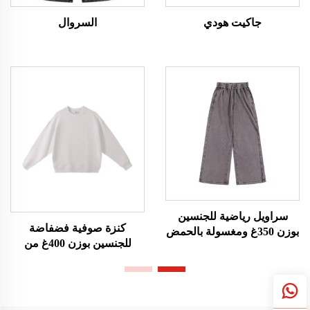
جاكيت هودي
السروال
سراويل رياضية للجنسين
كنزة صوفية فضفاضة
بوزن 350غ ومغسولة بالحمض
للجنسين بوزن 400غ من
وبنمط كلاسيكي
قماش التيري الفرنسي