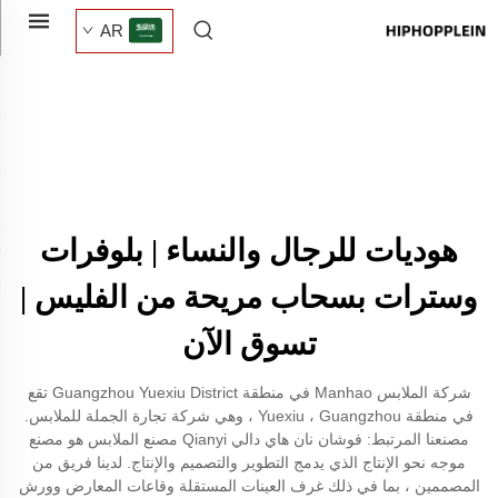
AR
هوديات للرجال والنساء | بلوفرات
وسترات بسحاب مريحة من الفليس |
تسوق الآن
شركة الملابس Manhao في منطقة Guangzhou Yuexiu District تقع
في منطقة Yuexiu ، Guangzhou ، وهي شركة تجارة الجملة للملابس.
مصنعنا المرتبط: فوشان نان هاي دالي Qianyi مصنع الملابس هو مصنع
موجه نحو الإنتاج الذي يدمج التطوير والتصميم والإنتاج. لدينا فريق من
المصممين ، بما في ذلك غرف العينات المستقلة وقاعات المعارض وورش