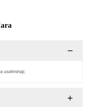
Mara
Swali:
usafirishaji;