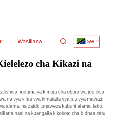
i
Wasiliana
SW
ielelezo cha Kikazi na
uzalishwa huduma ya kimoja cha ubora wa juu kwa
awa na vya vifaa vya kimataifa vya juu vya mavazi;
 wa alama, na zaidi; tunaweza kubuni alama, lebo,
liana nasi na kuangalia kikokoto cha bidhaa zetu.