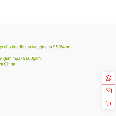
o cha kuridhisha wateja cha 95.9% na
a 190gsm mpaka 600gsm.
wa China.