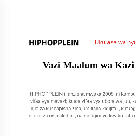
Ukurasa wa ny
Vazi Maalum wa Kazi k
HIPHOPPLEIN ilianzisha mwaka 2008; ni kampuni 
vifaa vya mavazi; kutoa vifaa vya ubora wa juu, k
njia za kuchapisha zinajumuisha kidijitali, kufu
mifuko za uwasilishaji, na mengineyo kwako; kila