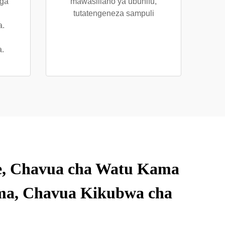
nga
mawasiliano ya ubunifu,
tutatengeneza sampuli
a.
a.
te, Chavua cha Watu Kama
ma, Chavua Kikubwa cha