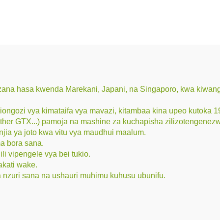
zana hasa kwenda Marekani, Japani, na Singaporo, kwa kiwang
viongozi vya kimataifa vya mavazi, kitambaa kina upeo kutok
ther GTX...) pamoja na mashine za kuchapisha zilizotengenez
jia ya joto kwa vitu vya maudhui maalum.
ma bora sana.
i vipengele vya bei tukio.
kati wake.
nzuri sana na ushauri muhimu kuhusu ubunifu.