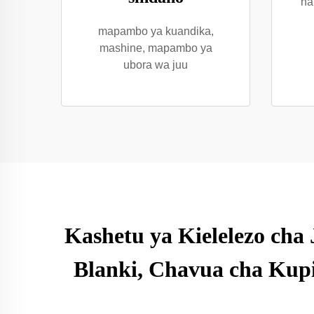
na
mapambo ya kuandika,
mashine, mapambo ya
ubora wa juu
Kashetu ya Kielelezo ch
Blanki, Chavua cha Ku