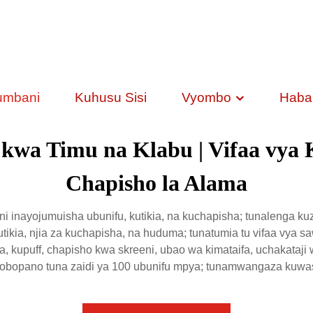
umbani
Kuhusu Sisi
Vyombo
Habar
wa Timu na Klabu | Vifaa vya K
Chapisho la Alama
inayojumuisha ubunifu, kutikia, na kuchapisha; tunalenga k
utikia, njia za kuchapisha, na huduma; tunatumia tu vifaa vya s
nga, kupuff, chapisho kwa skreeni, ubao wa kimataifa, uchakataji
 robopano tuna zaidi ya 100 ubunifu mpya; tunamwangaza kuwasi