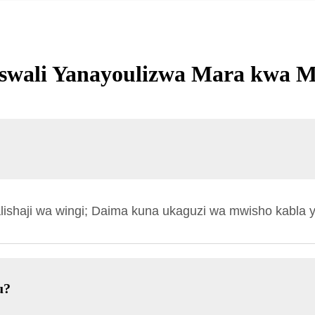
wali Yanayoulizwa Mara kwa 
ishaji wa wingi; Daima kuna ukaguzi wa mwisho kabla ya 
u?