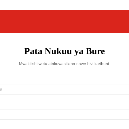
Pata Nukuu ya Bure
Mwakilishi wetu atakuwasiliana nawe hivi karibuni.