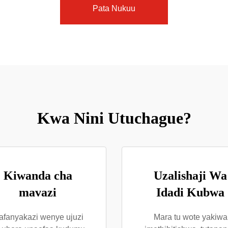
Pata Nukuu
Kwa Nini Utuchague?
Kiwanda cha
Uzalishaji Wa
mavazi
Idadi Kubwa
fanyakazi wenye ujuzi
Mara tu wote yakiwa