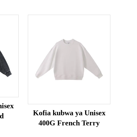
isex
Kofia kubwa ya Unisex
d
400G French Terry