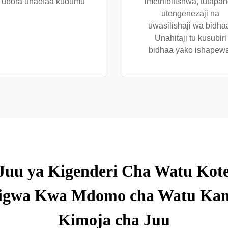
 ubora unaofaa kudumu
imethibitishwa, tutapa
utengenezaji na
uwasilishaji wa bidha
Unahitaji tu kusubiri
bidhaa yako ishapew
a Juu ya Kigenderi Cha Watu Ko
pigwa Kwa Mdomo cha Watu Ka
Kimoja cha Juu