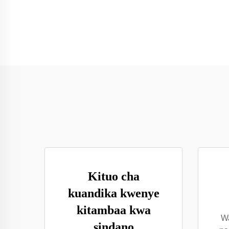
Kituo cha
kuandika kwenye
kitambaa kwa
Wa
sindano