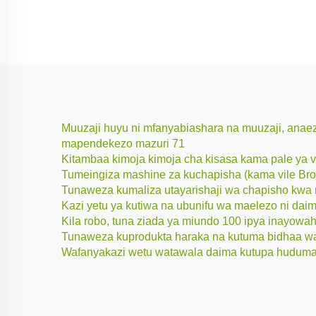
Muuzaji huyu ni mfanyabiashara na muuzaji, anae
mapendekezo mazuri 71
Kitambaa kimoja kimoja cha kisasa kama pale ya 
Tumeingiza mashine za kuchapisha (kama vile Bro
Tunaweza kumaliza utayarishaji wa chapisho kwa n
Kazi yetu ya kutiwa na ubunifu wa maelezo ni dai
Kila robo, tuna ziada ya miundo 100 ipya inayowahil
Tunaweza kuprodukta haraka na kutuma bidhaa wa
Wafanyakazi wetu watawala daima kutupa huduma 