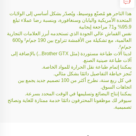
هذا التاجر هو مُصنّع ووسيط، ويُصدّر بشكل أساسي إلى الولايات
المتحدة الأمريكية واليابان وسنغافورة، وبنسبة رضا عملاء تبلغ
95.9% و71 مراجعة إيجابية
نفس القماش عالي الجودة الذي تستخدمه أبرز العلامات التجارية
العالمية، مع تشكيلة من الأقمشة تتراوح بين 190 جم/م² و600
جم/م².
لدينا آلات طباعة مستوردة (مثل Brother GTX...) بالإضافة إلى
آلات طباعة صينية الصنع.
يمكننا إتمام طباعة نقل الحرارة للمواد الخاصة.
نُنجز خياطة التفاصيل دائمًا بشكل مثالي.
في كل ربع سنة، نطرح أكثر من 100 تصميم جديد يجمع بين
اتجاهات السوق.
يمكننا إنتاج البضائع وتسليمها في الوقت المحدد بسرعة.
سيوفر لك موظفونا المحترفون دائمًا خدمة ممتازة للغاية ونصائح
تصميمية.