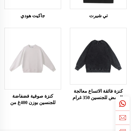
تي شيرت
جاكيت هودي
كنزة فائقة الاتساع معالجة
كنزة صوفية فضفاضة
بالحمض للجنسين 350 غرام
للجنسين بوزن 400غ من
قماش التيري الفرنسي