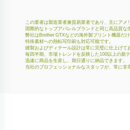
この業者は製造業者兼貿易業者であり、主にアメリ
国際的なトップアパレルブランドと同じ高品質な生地
弊社はBrother GTXなどの海外製プリント機
特殊素材への熱転写印刷も対応可能です。
縫製およびディテール設計は常に完璧に仕上げて
毎四半期、市場トレンドを反映した100以上の新
迅速に商品を生産し、期日通りに納品できます。
当社のプロフェッショナルなスタッフが、常に非