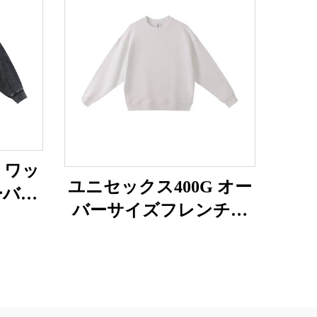
g ワッ
ユニセックス400G オー
ーバー
バーサイズフレンチテ
トシャ
リー素材スウェットシ
ャツ