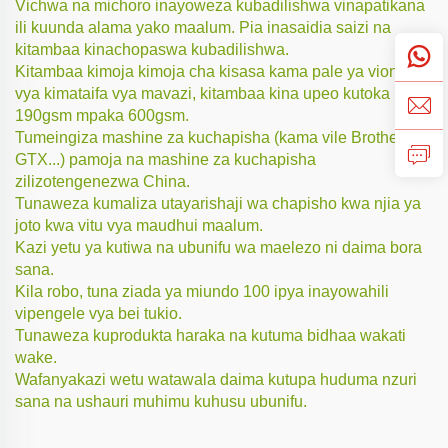
Vichwa na michoro inayoweza kubadilishwa vinapatikana
ili kuunda alama yako maalum. Pia inasaidia saizi na
kitambaa kinachopaswa kubadilishwa.
Kitambaa kimoja kimoja cha kisasa kama pale ya viongozi
vya kimataifa vya mavazi, kitambaa kina upeo kutoka
190gsm mpaka 600gsm.
Tumeingiza mashine za kuchapisha (kama vile Brother
GTX...) pamoja na mashine za kuchapisha
zilizotengenezwa China.
Tunaweza kumaliza utayarishaji wa chapisho kwa njia ya
joto kwa vitu vya maudhui maalum.
Kazi yetu ya kutiwa na ubunifu wa maelezo ni daima bora
sana.
Kila robo, tuna ziada ya miundo 100 ipya inayowahili
vipengele vya bei tukio.
Tunaweza kuprodukta haraka na kutuma bidhaa wakati
wake.
Wafanyakazi wetu watawala daima kutupa huduma nzuri
sana na ushauri muhimu kuhusu ubunifu.