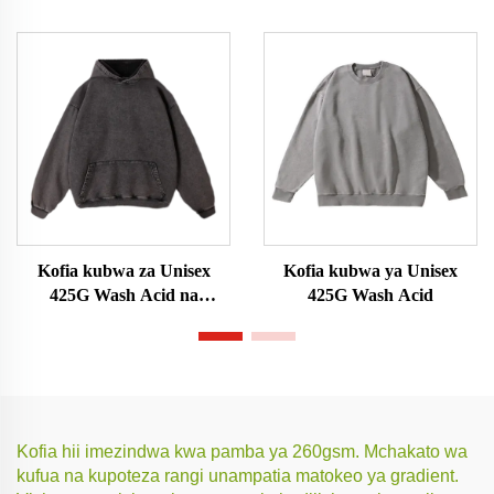
Kofia kubwa za Unisex
Kofia kubwa ya Unisex
425G Wash Acid na
425G Wash Acid
Kifuniko
Kofia hii imezindwa kwa pamba ya 260gsm. Mchakato wa
kufua na kupoteza rangi unampatia matokeo ya gradient.