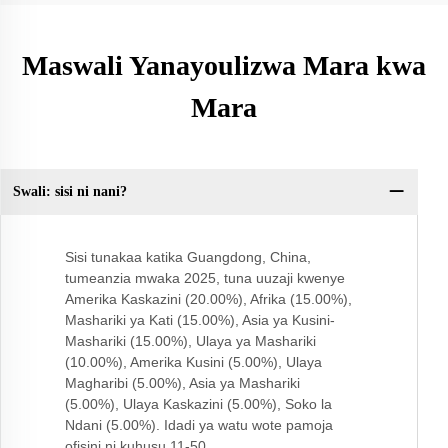
Maswali Yanayoulizwa Mara kwa
Mara
Swali: sisi ni nani?
Sw
Sisi tunakaa katika Guangdong, China,
tumeanzia mwaka 2025, tuna uuzaji kwenye
Amerika Kaskazini (20.00%), Afrika (15.00%),
Mashariki ya Kati (15.00%), Asia ya Kusini-
Mashariki (15.00%), Ulaya ya Mashariki
(10.00%), Amerika Kusini (5.00%), Ulaya
Magharibi (5.00%), Asia ya Mashariki
(5.00%), Ulaya Kaskazini (5.00%), Soko la
Ndani (5.00%). Idadi ya watu wote pamoja
ofisini ni kuhusu 11-50.