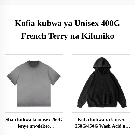
Kofia kubwa ya Unisex 400G
French Terry na Kifuniko
Shati kubwa la unisex 260G
Kofia kubwa za Unisex
lenye mwelekeo
350G/450G Wash Acid na
unaopanuka
Kifuniko