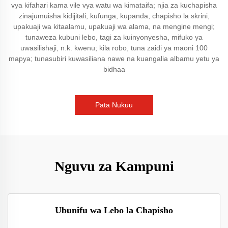
vya kifahari kama vile vya watu wa kimataifa; njia za kuchapisha
zinajumuisha kidijitali, kufunga, kupanda, chapisho la skrini,
upakuaji wa kitaalamu, upakuaji wa alama, na mengine mengi;
tunaweza kubuni lebo, tagi za kuinyonyesha, mifuko ya
uwasilishaji, n.k. kwenu; kila robo, tuna zaidi ya maoni 100
mapya; tunasubiri kuwasiliana nawe na kuangalia albamu yetu ya
bidhaa
Pata Nukuu
Nguvu za Kampuni
Ubunifu wa Lebo la Chapisho