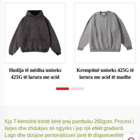
Hudija të mëdha uniseks
Kremptinë uniseks 425G të
425G të larura me acid
larura me acid të madhe
Kjo T-këmishë është bërë prej pambuku 260gsm. Procesi i
larjes dhe zhdukjes së ngjyrës i jep një efekt gradienti.
Logo dhe dizajne personalizues janë të disponueshëm për