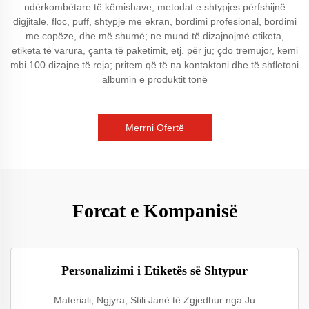
ndërkombëtare të këmishave; metodat e shtypjes përfshijnë
digjitale, floc, puff, shtypje me ekran, bordimi profesional, bordimi
me copëze, dhe më shumë; ne mund të dizajnojmë etiketa,
etiketa të varura, çanta të paketimit, etj. për ju; çdo tremujor, kemi
mbi 100 dizajne të reja; pritem që të na kontaktoni dhe të shfletoni
albumin e produktit tonë
Merrni Ofertë
Forcat e Kompanisë
Personalizimi i Etiketës së Shtypur
Materiali, Ngjyra, Stili Janë të Zgjedhur nga Ju