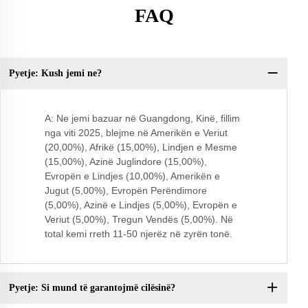
FAQ
Pyetje: Kush jemi ne?
Q:
A: Ne jemi bazuar në Guangdong, Kinë, fillim
nga viti 2025, blejme në Amerikën e Veriut
(20,00%), Afrikë (15,00%), Lindjen e Mesme
(15,00%), Azinë Juglindore (15,00%),
Evropën e Lindjes (10,00%), Amerikën e
Jugut (5,00%), Evropën Perëndimore
(5,00%), Azinë e Lindjes (5,00%), Evropën e
Veriut (5,00%), Tregun Vendës (5,00%). Në
total kemi rreth 11-50 njerëz në zyrën tonë.
Pyetje: Si mund të garantojmë cilësinë?