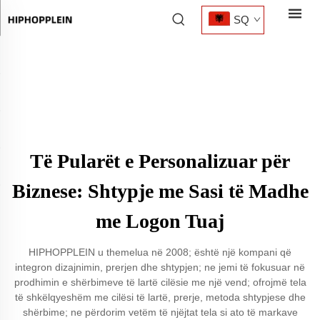
SQ
Të Pularët e Personalizuar për
Biznese: Shtypje me Sasi të Madhe
me Logon Tuaj
HIPHOPPLEIN u themelua në 2008; është një kompani që
integron dizajnimin, prerjen dhe shtypjen; ne jemi të fokusuar në
prodhimin e shërbimeve të lartë cilësie me një vend; ofrojmë tela
të shkëlqyeshëm me cilësi të lartë, prerje, metoda shtypjese dhe
shërbime; ne përdorim vetëm të njëjtat tela si ato të markave