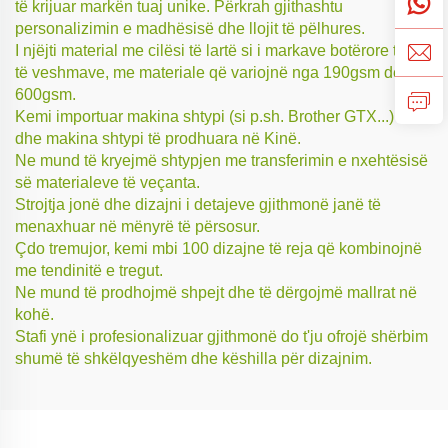
të krijuar markën tuaj unike. Përkrah gjithashtu
personalizimin e madhësisë dhe llojit të pëlhures.
I njëjti material me cilësi të lartë si i markave botërore të top
të veshmave, me materiale që variojnë nga 190gsm deri në
600gsm.
Kemi importuar makina shtypi (si p.sh. Brother GTX...) si
dhe makina shtypi të prodhuara në Kinë.
Ne mund të kryejmë shtypjen me transferimin e nxehtësisë
së materialeve të veçanta.
Strojtja jonë dhe dizajni i detajeve gjithmonë janë të
menaxhuar në mënyrë të përsosur.
Çdo tremujor, kemi mbi 100 dizajne të reja që kombinojnë
me tendinitë e tregut.
Ne mund të prodhojmë shpejt dhe të dërgojmë mallrat në
kohë.
Stafi ynë i profesionalizuar gjithmonë do t'ju ofrojë shërbim
shumë të shkëlqyeshëm dhe këshilla për dizajnim.