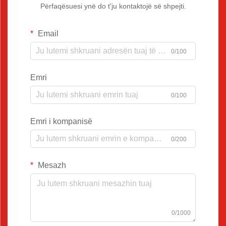
Përfaqësuesi ynë do t'ju kontaktojë së shpejti.
Email
0/100
Emri
0/100
Emri i kompanisë
0/200
Mesazh
0/1000