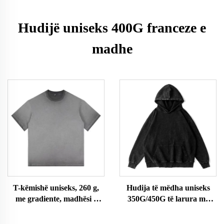
Hudijë uniseks 400G franceze e
madhe
T-këmishë uniseks, 260 g,
Hudija të mëdha uniseks
me gradiente, madhësi e
350G/450G të larura me
madhe
acid