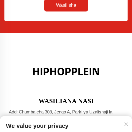
Wasilisha
WASILIANA NASI
Add: Chumba cha 308, Jengo A, Parki ya Uzalishaji la
Jinsha Port, Mji wa Dali, Foshan, Guangdong
We value your privacy
Simu:
+86-17304049586