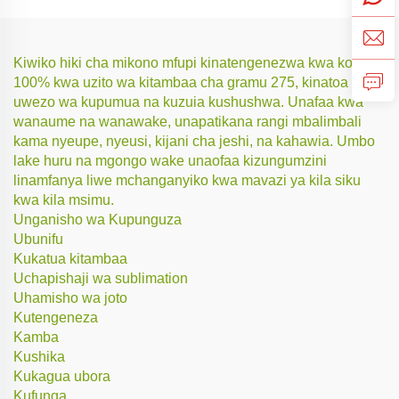
Kiwiko hiki cha mikono mfupi kinatengenezwa kwa kotoni
100% kwa uzito wa kitambaa cha gramu 275, kinatoa
uwezo wa kupumua na kuzuia kushushwa. Unafaa kwa
wanaume na wanawake, unapatikana rangi mbalimbali
kama nyeupe, nyeusi, kijani cha jeshi, na kahawia. Umbo
lake huru na mgongo wake unaofaa kizungumzini
linamfanya liwe mchanganyiko kwa mavazi ya kila siku
kwa kila msimu.
Unganisho wa Kupunguza
Ubunifu
Kukatua kitambaa
Uchapishaji wa sublimation
Uhamisho wa joto
Kutengeneza
Kamba
Kushika
Kukagua ubora
Kufunga