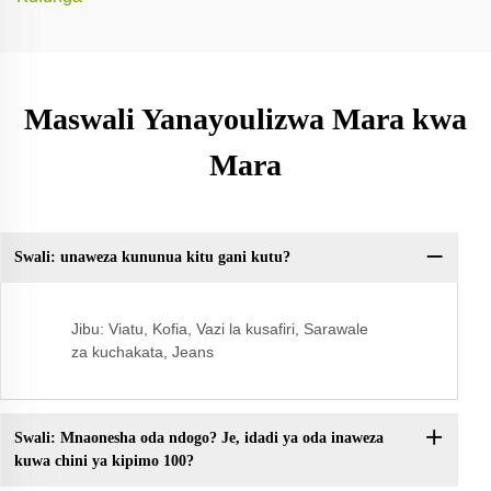
Maswali Yanayoulizwa Mara kwa
Mara
Swali: unaweza kununua kitu gani kutu?
Sw
Jibu: Viatu, Kofia, Vazi la kusafiri, Sarawale
za kuchakata, Jeans
Swali: Mnaonesha oda ndogo? Je, idadi ya oda inaweza
kuwa chini ya kipimo 100?