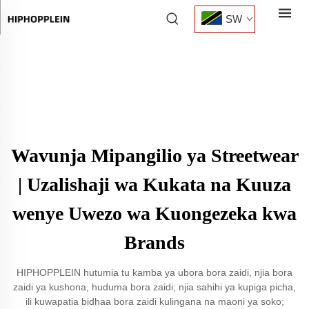
SW
Wavunja Mipangilio ya Streetwear
| Uzalishaji wa Kukata na Kuuza
wenye Uwezo wa Kuongezeka kwa
Brands
HIPHOPPLEIN hutumia tu kamba ya ubora bora zaidi, njia bora
zaidi ya kushona, huduma bora zaidi; njia sahihi ya kupiga picha,
ili kuwapatia bidhaa bora zaidi kulingana na maoni ya soko;