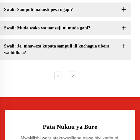
Swali: Sampuli inakosti pesa ngapi?
Swali: Muda wako wa uanzaji ni muda gani?
Swali: Je, ninaweza kupata sampuli ili kuchagua ubora
wa bidhaa?
Pata Nukuu ya Bure
Mwakilishi wetu atakuwasiliana nawe hivi karibuni.