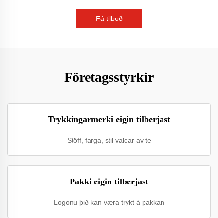
Fá tilboð
Företagsstyrkir
Trykkingarmerki eigin tilberjast
Stöff, farga, stil valdar av te
Pakki eigin tilberjast
Logonu þið kan væra trykt á pakkan