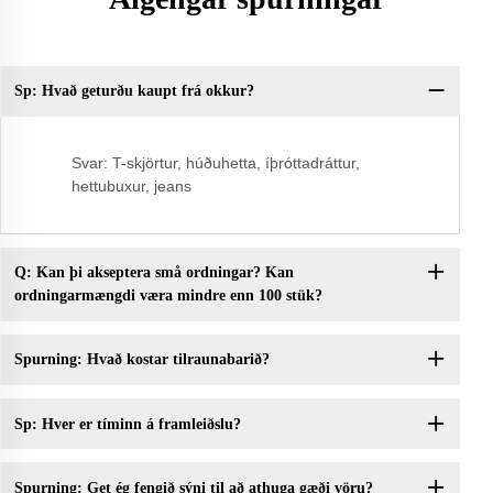
Sp: Hvað geturðu kaupt frá okkur?
Sp
Svar: T-skjörtur, húðuhetta, íþróttadráttur,
hettubuxur, jeans
Q: Kan þi akseptera små ordningar? Kan
ordningarmængdi væra mindre enn 100 stük?
Spurning: Hvað kostar tilraunabarið?
Sp: Hver er tíminn á framleiðslu?
Spurning: Get ég fengið sýni til að athuga gæði vöru?