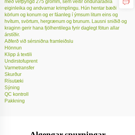
með vefþyngd 275 grömm, sem veitir öndunaraðila
eiginleika og andvarnar krimplingu. Hún hentar bæði
körlum og konum og er fáanleg í ýmsum litum eins og
hvítum, svörtum, hergrænum og brunum. Lausni sniðið og
kraginn gerir hana fjölhentilega fyrir daglegt fötun allar
árstíðir.
Aðferð við sérsniðna framleiðslu
Hönnun
Klipp á textili
Undirstofuprent
Varmetransfer
Skurður
Rísutæki
Sýning
QC kontroll
Pakkning
Algengar spurningar