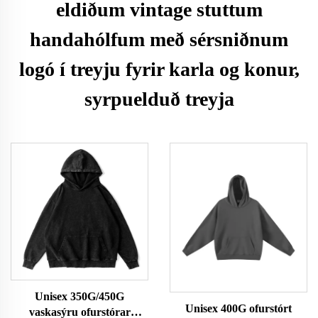
eldiðum vintage stuttum
handahólfum með sérsniðnum
logó í treyju fyrir karla og konur,
syrpuelduð treyja
Unisex 350G/450G
Unisex 400G ofurstórt
vaskasýru ofurstórar