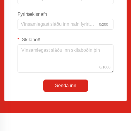
Fyrirtækisnafn
0/200
Skilaboð
0/1000
Senda inn