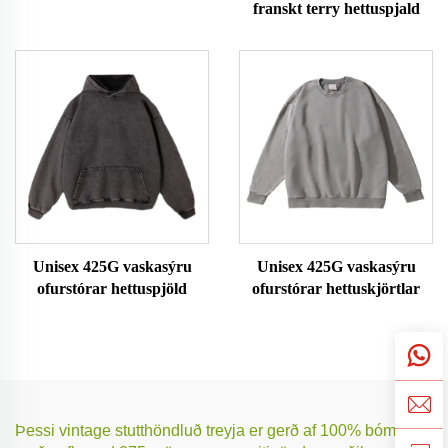
franskt terry hettuspjald
hettuspjöld
Unisex 425G vaskasýru
Unisex 425G vaskasýru
ofurstórar hettuspjöld
ofurstórar hettuskjörtlar
Þessi vintage stutthöndluð treyja er gerð af 100% bómull