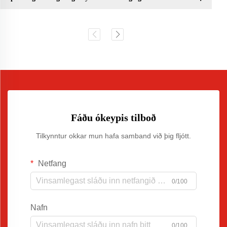
Fáðu ókeypis tilboð
Tilkynntur okkar mun hafa samband við þig fljótt.
Netfang
0/100
Nafn
0/100