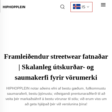
IS
Framleiðendur streetwear fatnaðar
| Skalanleg útskurðar- og
saumakerfi fyrir vörumerki
HIPHOPPLEIN notar aðeins efni af bestu gæðum, fullkomnustu
saumaraferli, bestu þjónustu; viðeigandi prentunaraðferð til að
veita þér markaðsáhrif á bestu vörunar til sölu; við erum viss um
að geta hjálpað þér við verslunina þína!