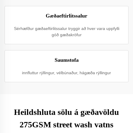
Gæðaeftirlitssalur
Sérhæfður gæðaeftirlitssalur tryggir að hver vara uppfylli
góð gæðakröfur
Saumstofa
innfluttur rýllingur, vélbúnaður, hágæða rýllingur
Heildshluta sölu á gæðavöldu
275GSM street wash vatns