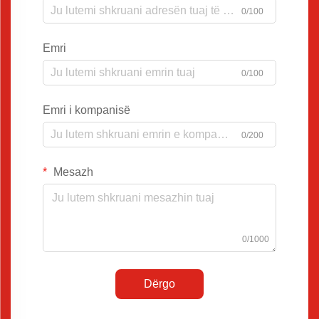
0/100
Emri
0/100
Emri i kompanisë
0/200
Mesazh
0/1000
Dërgo