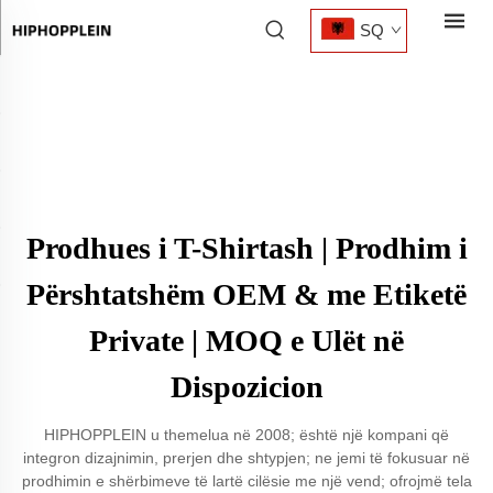
SQ
Prodhues i T-Shirtash | Prodhim i
Përshtatshëm OEM & me Etiketë
Private | MOQ e Ulët në
Dispozicion
HIPHOPPLEIN u themelua në 2008; është një kompani që
integron dizajnimin, prerjen dhe shtypjen; ne jemi të fokusuar në
prodhimin e shërbimeve të lartë cilësie me një vend; ofrojmë tela