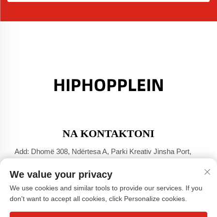
NA KONTAKTONI
Add: Dhomë 308, Ndërtesa A, Parki Kreativ Jinsha Port,
Qyteti Dali, Foshan, Guangdong
We value your privacy
Tel:
+86-17304049586
We use cookies and similar tools to provide our services. If you
E-mail:
[email protected]
don't want to accept all cookies, click Personalize cookies.