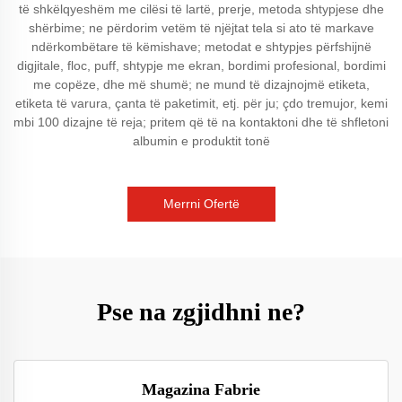
të shkëlqyeshëm me cilësi të lartë, prerje, metoda shtypjese dhe
shërbime; ne përdorim vetëm të njëjtat tela si ato të markave
ndërkombëtare të këmishave; metodat e shtypjes përfshijnë
digjitale, floc, puff, shtypje me ekran, bordimi profesional, bordimi
me copëze, dhe më shumë; ne mund të dizajnojmë etiketa,
etiketa të varura, çanta të paketimit, etj. për ju; çdo tremujor, kemi
mbi 100 dizajne të reja; pritem që të na kontaktoni dhe të shfletoni
albumin e produktit tonë
Merrni Ofertë
Pse na zgjidhni ne?
Magazina Fabrie