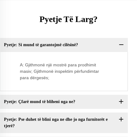
Pyetje Të Larg?
Pyetje: Si mund të garantojmë cilësinë?
Py
A: Gjithmonë një mostrë para prodhimit
masiv; Gjithmonë inspektim përfundimtar
para dërgesës;
Pyetje: Çfarë mund të bliheni nga ne?
Pyetje: Pse duhet të blini nga ne dhe jo nga furnitorët e
tjerë?