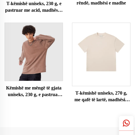
rëndë, madhësi e madhe
T-këmishë uniseks, 230 g, e
pastruar me acid, madhësi e
madhe
Këmishë me mëngë të gjata
T-këmishë uniseks, 270 g,
uniseks, 230 g, e pastruar
me qafë të lartë, madhësi e
me acid
madhe