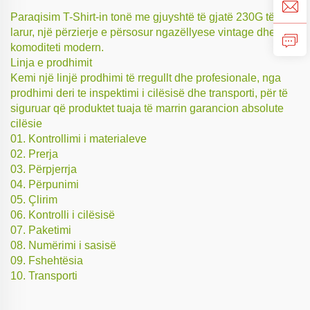
Paraqisim T-Shirt-in tonë me gjuyshtë të gjatë 230G të
larur, një përzierje e përsosur ngazëllyese vintage dhe
komoditeti modern.
Linja e prodhimit
Kemi një linjë prodhimi të rregullt dhe profesionale, nga
prodhimi deri te inspektimi i cilësisë dhe transporti, për të
siguruar që produktet tuaja të marrin garancion absolute
cilësie
01. Kontrollimi i materialeve
02. Prerja
03. Përpjerrja
04. Përpunimi
05. Çlirim
06. Kontrolli i cilësisë
07. Paketimi
08. Numërimi i sasisë
09. Fshehtësia
10. Transporti