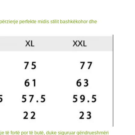
rzierje perfekte midis stilit bashkëkohor dhe
e të fortë por të butë, duke siguruar qëndrueshmëri