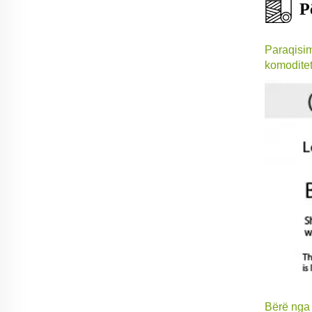
P
Paraqisim
komoditet
Bërë nga 