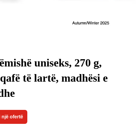
ëmishë uniseks, 270 g,
qafë të lartë, madhësi e
dhe
 një ofertë