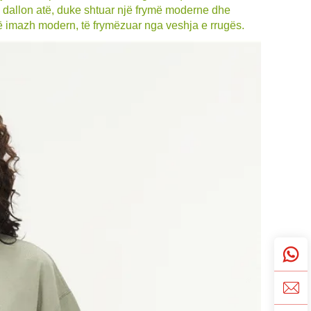
 e dallon atë, duke shtuar një frymë moderne dhe
ë imazh modern, të frymëzuar nga veshja e rrugës.