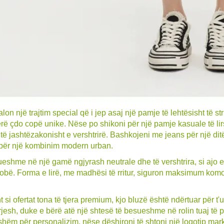
on një trajtim special që i jep asaj një pamje të lehtësisht të st
rë çdo copë unike. Nëse po shikoni për një pamje kasuale të lirs
të jashtëzakonisht e vershtrirë. Bashkojeni me jeans për një dit
për një kombinim modern urban.
eshme në një gamë ngjyrash neutrale dhe të vershtrira, si ajo e 
obë. Forma e lirë, me madhësi të rritur, siguron maksimum komodite
t si ofertat tona të tjera premium, kjo bluzë është ndërtuar për t
jesh, duke e bërë atë një shtesë të besueshme në rolin tuaj të p
hëm për personalizim, nëse dëshironi të shtoni një logotip markë