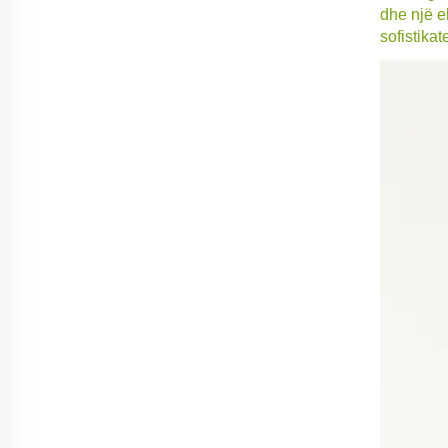
dhe një e
sofistika