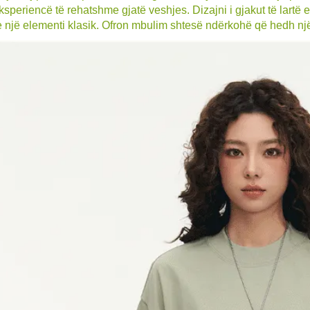
ksperiencë të rehatshme gjatë veshjes. Dizajni i gjakut të lartë
te një elementi klasik. Ofron mbulim shtesë ndërkohë që hedh nj