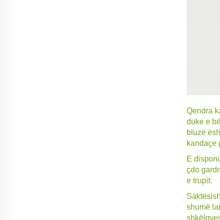
Qendra kal
duke e bë
bluzë ësh
kandaçe 
E disponu
çdo gardr
e trupit.
Saktësish
shumë lar
shkëlqyes