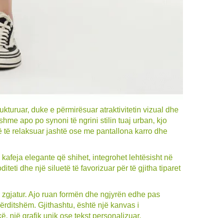
rukturuar, duke e përmirësuar atraktivitetin vizual dhe
hme apo po synoni të ngrini stilin tuaj urban, kjo
ë të relaksuar jashtë ose me pantallona karro dhe
kafeja elegante që shihet, integrohet lehtësisht në
ti dhe një siluetë të favorizuar për të gjitha tiparet
'u zgjatur. Ajo ruan formën dhe ngjyrën edhe pas
ërditshëm. Gjithashtu, është një kanvas i
, një grafik unik ose tekst personalizuar.