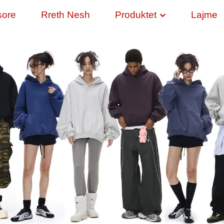
sore
Rreth Nesh
Produktet
Lajme