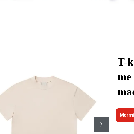
T-k
me 
ma
Merrni