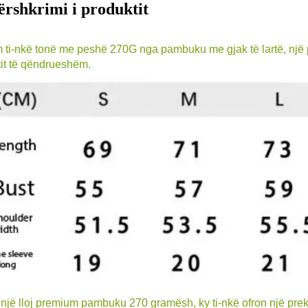
ërshkrimi i produktit
 ti-nkë tonë me peshë 270G nga pambuku me gjak të lartë, një pë
it të qëndrueshëm.
një lloj premium pambuku 270 gramësh, ky ti-nkë ofron një prekj