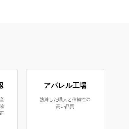
認
アパレル工場
産
熟練した職人と信頼性の
確
高い品質
正